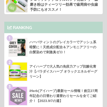
磨き粉はティーツリー効果で歯周病や虫歯
予防にもオススメ！
RANKING
1
ハーバティントのグレイカラーでアッシュ系
暗髪に！天然成分配合＆アンモニアフリーの
白髪染めで刺激臭ゼロ！
2
アイハーブで大人気の免疫力アップ抗酸化青
汁【パラダイスハーブ オラックエネルギーグ
リーン】
3
iHerb(アイハーブ)最新セール情報！創立27周
年記念の日替わり週替わりセールを全てご紹
介！【2023.9/7の週】