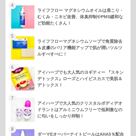
4
ライフフロー マグネシウムオイルは肩こり・
むくみ・ニキビ改善、体臭抑制やPMS緩和な
ど効能たくさん！
5
ライフフローマグネシウムソープで角質除去
＆皮膚のバリア機能アップで肌が潤いツルツ
ルすべすべに！
6
アイハーブでも大人気のヨギティー 『スキン
デトックス』ローズとハイビスカスで美肌＆
デトックス！
7
アイハーブで大人気のクリスタルボディデオ
ドラントはアルミニウムフリーで低刺激なの
に匂いをしっかり抑制！
8
ダーマEオーバーナイトピールはAHA5％配合