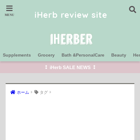
iHerb review site
Supplements
Grocery
Bath &PersonalCare
Beauty
He
⁑ iHerb SALE NEWS ⁑
ホーム
タグ