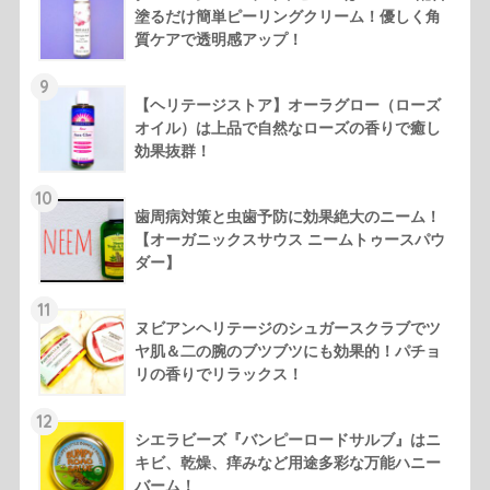
塗るだけ簡単ピーリングクリーム！優しく角
質ケアで透明感アップ！
9
【ヘリテージストア】オーラグロー（ローズ
オイル）は上品で自然なローズの香りで癒し
効果抜群！
10
歯周病対策と虫歯予防に効果絶大のニーム！
【オーガニックスサウス ニームトゥースパウ
ダー】
11
ヌビアンヘリテージのシュガースクラブでツ
ヤ肌＆二の腕のブツブツにも効果的！パチョ
リの香りでリラックス！
12
シエラビーズ『バンピーロードサルブ』はニ
キビ、乾燥、痒みなど用途多彩な万能ハニー
バーム！