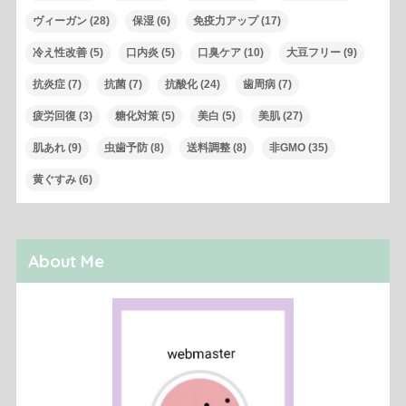
ヴィーガン
(28)
保湿
(6)
免疫力アップ
(17)
冷え性改善
(5)
口内炎
(5)
口臭ケア
(10)
大豆フリー
(9)
抗炎症
(7)
抗菌
(7)
抗酸化
(24)
歯周病
(7)
疲労回復
(3)
糖化対策
(5)
美白
(5)
美肌
(27)
肌あれ
(9)
虫歯予防
(8)
送料調整
(8)
非GMO
(35)
黄ぐすみ
(6)
About Me