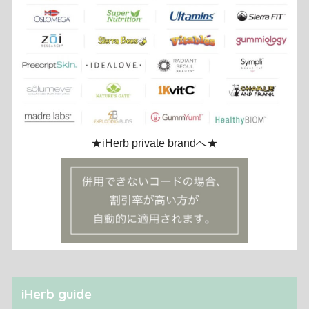
★iHerb private brandへ★
iHerb guide