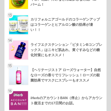
バーム！
13
カリフォルニアゴールドのコラーゲンアップ
はコラーゲンとヒアルロン酸の効果が凄
い！！
14
ライフエクステンション「ビタミンBコンプレ
ックス」はニキビ肌あれ、黄ぐすみなどの糖
化対策にもオススメ！
15
【ヘリテージストア ローズウォーター】自然
なローズの香りでリフレッシュ！ローズの殺
菌効果でマスクにスプレーもオススメ
16
iHerbのアカウントBAN（停止）からアカウン
ト復活までの17日間のお話。