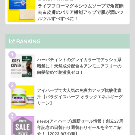
ライフフローマグネシウムソープで角質除
去＆皮膚のバリア機能アップで肌が潤いツ
ルツルすべすべに！
RANKING
1
ハーバティントのグレイカラーでアッシュ系
暗髪に！天然成分配合＆アンモニアフリーの
白髪染めで刺激臭ゼロ！
2
アイハーブで大人気の免疫力アップ抗酸化青
汁【パラダイスハーブ オラックエネルギーグ
リーン】
3
iHerb(アイハーブ)最新セール情報！創立27周
年記念の日替わり週替わりセールを全てご紹
介！【2023.9/7の週】