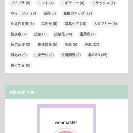
プチプラ
(9)
ミント
(4)
ヨギティー
(4)
リラックス
(7)
ヴィーガン
(28)
保湿
(6)
免疫力アップ
(17)
冷え性改善
(5)
口内炎
(5)
口臭ケア
(10)
大豆フリー
(9)
抗炎症
(7)
抗菌
(7)
抗酸化
(24)
歯周病
(7)
疲労回復
(3)
糖化対策
(5)
美白
(5)
美肌
(27)
肌あれ
(9)
虫歯予防
(8)
送料調整
(8)
非GMO
(35)
黄ぐすみ
(6)
About Me