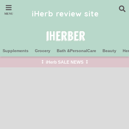
iHerb review site
Supplements
Grocery
Bath &PersonalCare
Beauty
He
⁑ iHerb SALE NEWS ⁑