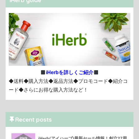
iHerb guide
iHerbを詳しくご紹介
◆送料◆購入方法◆返品方法◆プロモコード◆紹介コ
ード◆さらにお得な購入方法など！
Recent posts
iHerb(アイハーブ)最新セール情報！創立27周