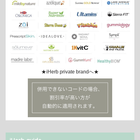
★iHerb private brandへ★