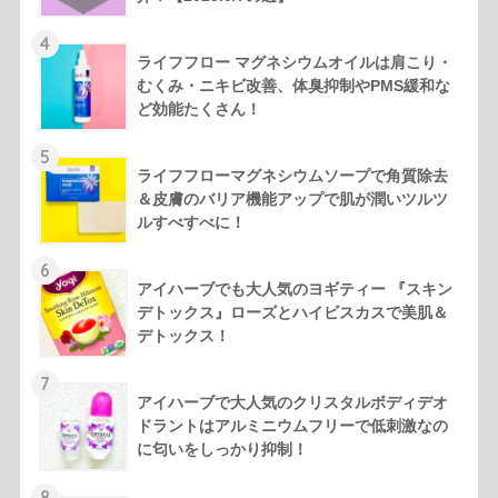
4
ライフフロー マグネシウムオイルは肩こり・
むくみ・ニキビ改善、体臭抑制やPMS緩和な
ど効能たくさん！
5
ライフフローマグネシウムソープで角質除去
＆皮膚のバリア機能アップで肌が潤いツルツ
ルすべすべに！
6
アイハーブでも大人気のヨギティー 『スキン
デトックス』ローズとハイビスカスで美肌＆
デトックス！
7
アイハーブで大人気のクリスタルボディデオ
ドラントはアルミニウムフリーで低刺激なの
に匂いをしっかり抑制！
8