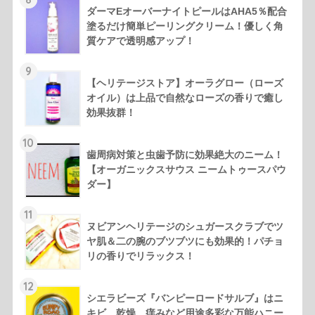
ダーマEオーバーナイトピールはAHA5％配合
塗るだけ簡単ピーリングクリーム！優しく角
質ケアで透明感アップ！
9
【ヘリテージストア】オーラグロー（ローズ
オイル）は上品で自然なローズの香りで癒し
効果抜群！
10
歯周病対策と虫歯予防に効果絶大のニーム！
【オーガニックスサウス ニームトゥースパウ
ダー】
11
ヌビアンヘリテージのシュガースクラブでツ
ヤ肌＆二の腕のブツブツにも効果的！パチョ
リの香りでリラックス！
12
シエラビーズ『バンピーロードサルブ』はニ
キビ、乾燥、痒みなど用途多彩な万能ハニー