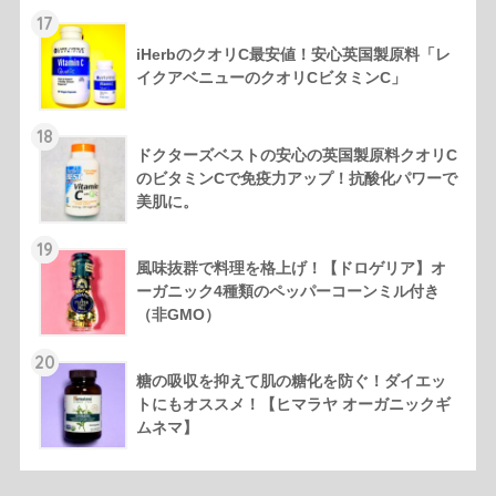
17
iHerbのクオリC最安値！安心英国製原料「レ
イクアベニューのクオリCビタミンC」
18
ドクターズベストの安心の英国製原料クオリC
のビタミンCで免疫力アップ！抗酸化パワーで
美肌に。
19
風味抜群で料理を格上げ！【ドロゲリア】オ
ーガニック4種類のペッパーコーンミル付き
（非GMO）
20
糖の吸収を抑えて肌の糖化を防ぐ！ダイエッ
トにもオススメ！【ヒマラヤ オーガニックギ
ムネマ】