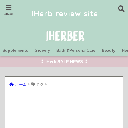
iHerb review site
Supplements
Grocery
Bath &PersonalCare
Beauty
He
⁑ iHerb SALE NEWS ⁑
ホーム
タグ