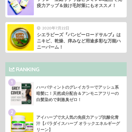
疫力アップ＆抜け毛対策にもオススメ！
2020年7月22日
シエラビーズ『バンピーロードサルブ』は
ニキビ、乾燥、痒みなど用途多彩な万能ハ
ニーバーム！
RANKING
1
ハーバティントのグレイカラーでアッシュ系
暗髪に！天然成分配合＆アンモニアフリーの
白髪染めで刺激臭ゼロ！
2
アイハーブで大人気の免疫力アップ抗酸化青
汁【パラダイスハーブ オラックエネルギーグ
リーン】