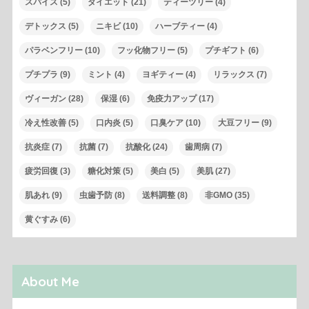
スパイス
(5)
ダイエット
(21)
ティーツリー
(4)
デトックス
(5)
ニキビ
(10)
ハーブティー
(4)
パラベンフリー
(10)
フッ化物フリー
(5)
プチギフト
(6)
プチプラ
(9)
ミント
(4)
ヨギティー
(4)
リラックス
(7)
ヴィーガン
(28)
保湿
(6)
免疫力アップ
(17)
冷え性改善
(5)
口内炎
(5)
口臭ケア
(10)
大豆フリー
(9)
抗炎症
(7)
抗菌
(7)
抗酸化
(24)
歯周病
(7)
疲労回復
(3)
糖化対策
(5)
美白
(5)
美肌
(27)
肌あれ
(9)
虫歯予防
(8)
送料調整
(8)
非GMO
(35)
黄ぐすみ
(6)
About Me