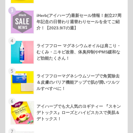
3
iHerb(アイハーブ)最新セール情報！創立27周
年記念の日替わり週替わりセールを全てご紹
介！【2023.9/7の週】
4
ライフフロー マグネシウムオイルは肩こり・
むくみ・ニキビ改善、体臭抑制やPMS緩和な
ど効能たくさん！
5
ライフフローマグネシウムソープで角質除去
＆皮膚のバリア機能アップで肌が潤いツルツ
ルすべすべに！
6
アイハーブでも大人気のヨギティー 『スキン
デトックス』ローズとハイビスカスで美肌＆
デトックス！
7