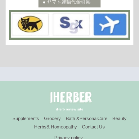
iHerb review site
Supplements
Grocery
Bath &PersonalCare
Beauty
Herbs& Homeopathy
Contact Us
Privacy policy