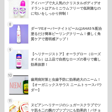
アイハーブで大人気のクリスタルボディデオ
ドラントはアルミニウムフリーで低刺激なの
に匂いをしっかり抑制！
8
ダーマEオーバーナイトピールはAHA5％配合
塗るだけ簡単ピーリングクリーム！優しく角
質ケアで透明感アップ！
9
【ヘリテージストア】オーラグロー（ローズ
オイル）は上品で自然なローズの香りで癒し
効果抜群！
10
歯周病対策と虫歯予防に効果絶大のニーム！
【オーガニックスサウス ニームトゥースパウ
ダー】
11
ヌビアンヘリテージのシュガースクラブでツ
ヤ肌＆二の腕のブツブツにも効果的！パチョ