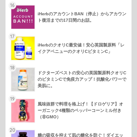
16
iHerbのアカウントBAN（停止）からアカウン
ト復活までの17日間のお話。
17
iHerbのクオリC最安値！安心英国製原料「レ
イクアベニューのクオリCビタミンC」
18
ドクターズベストの安心の英国製原料クオリC
のビタミンCで免疫力アップ！抗酸化パワーで
美肌に。
19
風味抜群で料理を格上げ！【ドロゲリア】オ
ーガニック4種類のペッパーコーンミル付き
（非GMO）
20
糖の吸収を抑えて肌の糖化を防ぐ！ダイエッ