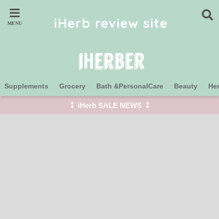
iHerb review site
Supplements
Grocery
Bath &PersonalCare
Beauty
He
⁑ iHerb SALE NEWS ⁑