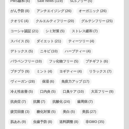
PMS緩和
(6)
Sale news
(119)
SLSフリー
(5)
がん予防
(8)
アンチエイジング
(26)
オーガニック
(26)
クオリC
(4)
クルエルティフリー
(20)
グルテンフリー
(25)
コーシャ認証
(21)
シミ対策
(5)
ストレス緩和
(7)
スパイス
(5)
ダイエット
(21)
ティーツリー
(4)
デトックス
(5)
ニキビ
(10)
ハーブティー
(4)
パラベンフリー
(10)
フッ化物フリー
(5)
プチギフト
(6)
プチプラ
(9)
ミント
(4)
ヨギティー
(4)
リラックス
(7)
ヴィーガン
(28)
保湿
(6)
免疫力アップ
(17)
冷え性改善
(5)
口内炎
(5)
口臭ケア
(10)
大豆フリー
(9)
抗炎症
(7)
抗菌
(7)
抗酸化
(24)
歯周病
(7)
疲労回復
(3)
糖化対策
(5)
美白
(5)
美肌
(27)
肌あれ
(9)
虫歯予防
(8)
送料調整
(8)
非GMO
(35)