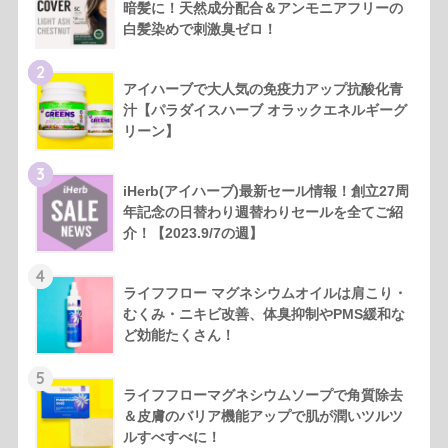
暗髪に！天然成分配合＆アンモニアフリーの
白髪染めで刺激臭ゼロ！
2
アイハーブで大人気の免疫力アップ抗酸化青
汁【パラダイスハーブ オラックエネルギーグ
リーン】
3
iHerb(アイハーブ)最新セール情報！創立27周
年記念の日替わり週替わりセールを全てご紹
介！【2023.9/7の週】
4
ライフフロー マグネシウムオイルは肩こり・
むくみ・ニキビ改善、体臭抑制やPMS緩和な
ど効能たくさん！
5
ライフフローマグネシウムソープで角質除去
＆皮膚のバリア機能アップで肌が潤いツルツ
ルすべすべに！