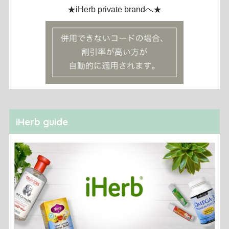
★iHerb private brandへ★
iHerb guide