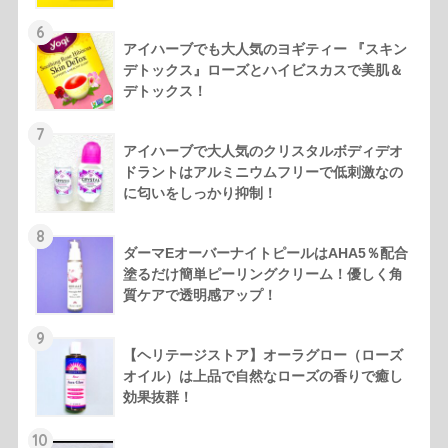
6
アイハーブでも大人気のヨギティー 『スキン
デトックス』ローズとハイビスカスで美肌＆
デトックス！
7
アイハーブで大人気のクリスタルボディデオ
ドラントはアルミニウムフリーで低刺激なの
に匂いをしっかり抑制！
8
ダーマEオーバーナイトピールはAHA5％配合
塗るだけ簡単ピーリングクリーム！優しく角
質ケアで透明感アップ！
9
【ヘリテージストア】オーラグロー（ローズ
オイル）は上品で自然なローズの香りで癒し
効果抜群！
10