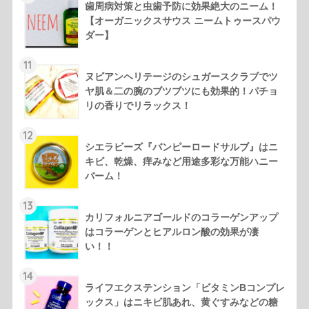
歯周病対策と虫歯予防に効果絶大のニーム！
【オーガニックスサウス ニームトゥースパウ
ダー】
11
ヌビアンヘリテージのシュガースクラブでツ
ヤ肌＆二の腕のブツブツにも効果的！パチョ
リの香りでリラックス！
12
シエラビーズ『バンピーロードサルブ』はニ
キビ、乾燥、痒みなど用途多彩な万能ハニー
バーム！
13
カリフォルニアゴールドのコラーゲンアップ
はコラーゲンとヒアルロン酸の効果が凄
い！！
14
ライフエクステンション「ビタミンBコンプレ
ックス」はニキビ肌あれ、黄ぐすみなどの糖