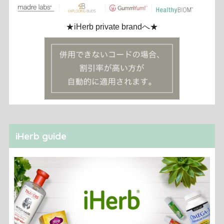
★iHerb private brandへ★
iHerb guide