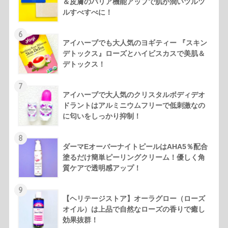
＆皮膚のバリア機能アップで肌が潤いツルツ
ルすべすべに！
6
アイハーブでも大人気のヨギティー 『スキン
デトックス』ローズとハイビスカスで美肌＆
デトックス！
7
アイハーブで大人気のクリスタルボディデオ
ドラントはアルミニウムフリーで低刺激なの
に匂いをしっかり抑制！
8
ダーマEオーバーナイトピールはAHA5％配合
塗るだけ簡単ピーリングクリーム！優しく角
質ケアで透明感アップ！
9
【ヘリテージストア】オーラグロー（ローズ
オイル）は上品で自然なローズの香りで癒し
効果抜群！