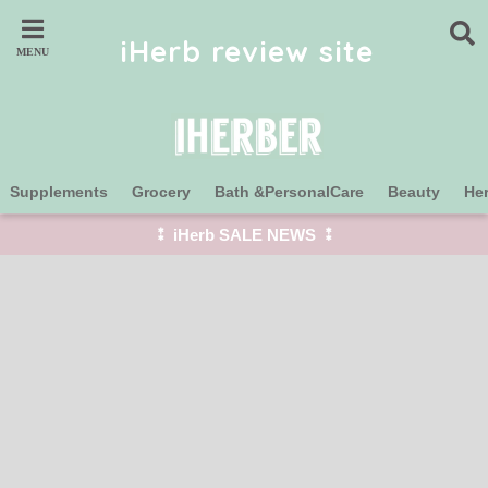
iHerb review site
Supplements
Grocery
Bath &PersonalCare
Beauty
He
⁑ iHerb SALE NEWS ⁑