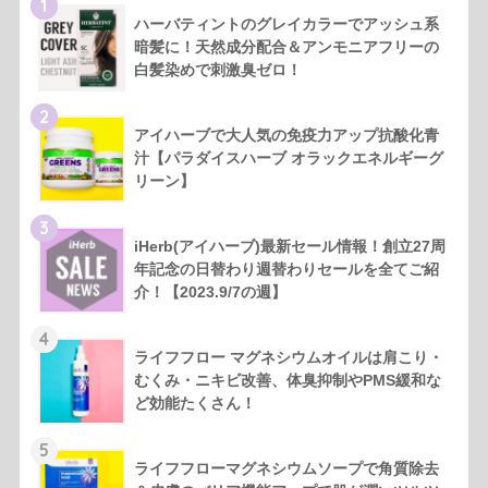
1
ハーバティントのグレイカラーでアッシュ系
暗髪に！天然成分配合＆アンモニアフリーの
白髪染めで刺激臭ゼロ！
2
アイハーブで大人気の免疫力アップ抗酸化青
汁【パラダイスハーブ オラックエネルギーグ
リーン】
3
iHerb(アイハーブ)最新セール情報！創立27周
年記念の日替わり週替わりセールを全てご紹
介！【2023.9/7の週】
4
ライフフロー マグネシウムオイルは肩こり・
むくみ・ニキビ改善、体臭抑制やPMS緩和な
ど効能たくさん！
5
ライフフローマグネシウムソープで角質除去