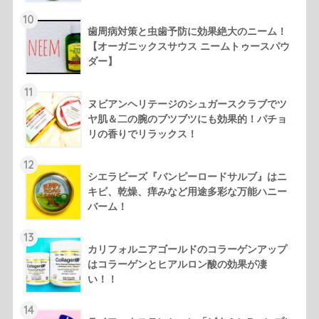
10
歯周病対策と虫歯予防に効果絶大のニーム！
【オーガニックスサウス ニームトゥースパウ
ダー】
11
ヌビアンヘリテージのシュガースクラブでツ
ヤ肌＆二の腕のブツブツにも効果的！パチョ
リの香りでリラックス！
12
シエラビーズ『バンピーロードサルブ』はニ
キビ、乾燥、痒みなど用途多彩な万能ハニー
バーム！
13
カリフォルニアゴールドのコラーゲンアップ
はコラーゲンとヒアルロン酸の効果が凄
い！！
14