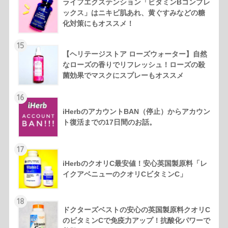
ライフエクステンション「ビタミンBコンプレ
ックス」はニキビ肌あれ、黄ぐすみなどの糖
化対策にもオススメ！
15
【ヘリテージストア ローズウォーター】自然
なローズの香りでリフレッシュ！ローズの殺
菌効果でマスクにスプレーもオススメ
16
iHerbのアカウントBAN（停止）からアカウン
ト復活までの17日間のお話。
17
iHerbのクオリC最安値！安心英国製原料「レ
イクアベニューのクオリCビタミンC」
18
ドクターズベストの安心の英国製原料クオリC
のビタミンCで免疫力アップ！抗酸化パワーで