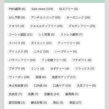
PMS緩和
(6)
Sale news
(119)
SLSフリー
(5)
がん予防
(8)
アンチエイジング
(26)
オーガニック
(26)
クオリC
(4)
クルエルティフリー
(20)
グルテンフリー
(25)
コーシャ認証
(21)
シミ対策
(5)
ストレス緩和
(7)
スパイス
(5)
ダイエット
(21)
ティーツリー
(4)
デトックス
(5)
ニキビ
(10)
ハーブティー
(4)
パラベンフリー
(10)
フッ化物フリー
(5)
プチギフト
(6)
プチプラ
(9)
ミント
(4)
ヨギティー
(4)
リラックス
(7)
ヴィーガン
(28)
保湿
(6)
免疫力アップ
(17)
冷え性改善
(5)
口内炎
(5)
口臭ケア
(10)
大豆フリー
(9)
抗炎症
(7)
抗菌
(7)
抗酸化
(24)
歯周病
(7)
疲労回復
(3)
糖化対策
(5)
美白
(5)
美肌
(27)