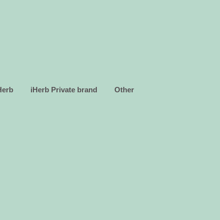
Herb
iHerb Private brand
Other