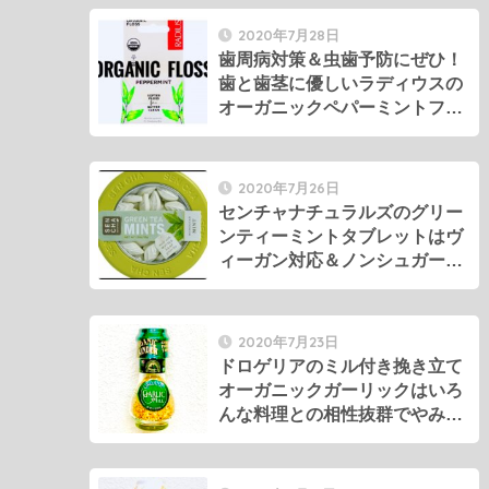
2020年7月28日
歯周病対策＆虫歯予防にぜひ！
歯と歯茎に優しいラディウスの
オーガニックペパーミントフロ
ス 。
2020年7月26日
センチャナチュラルズのグリー
ンティーミントタブレットはヴ
ィーガン対応＆ノンシュガー。
プチギフトにもオススメ！
2020年7月23日
ドロゲリアのミル付き挽き立て
オーガニックガーリックはいろ
んな料理との相性抜群でやみつ
きの美味しさ！