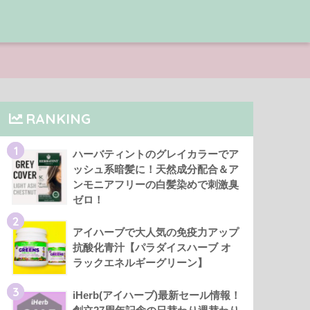
RANKING
1
ハーバティントのグレイカラーでア
ッシュ系暗髪に！天然成分配合＆ア
ンモニアフリーの白髪染めで刺激臭
ゼロ！
2
アイハーブで大人気の免疫力アップ
抗酸化青汁【パラダイスハーブ オ
ラックエネルギーグリーン】
3
iHerb(アイハーブ)最新セール情報！