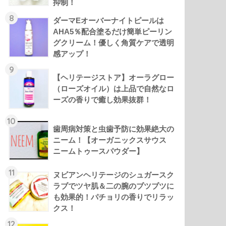
抑制！
8
ダーマEオーバーナイトピールは
AHA5％配合塗るだけ簡単ピーリン
グクリーム！優しく角質ケアで透明
感アップ！
9
【ヘリテージストア】オーラグロー
（ローズオイル）は上品で自然なロ
ーズの香りで癒し効果抜群！
10
歯周病対策と虫歯予防に効果絶大の
ニーム！【オーガニックスサウス
ニームトゥースパウダー】
11
ヌビアンヘリテージのシュガースク
ラブでツヤ肌＆二の腕のブツブツに
も効果的！パチョリの香りでリラッ
クス！
12