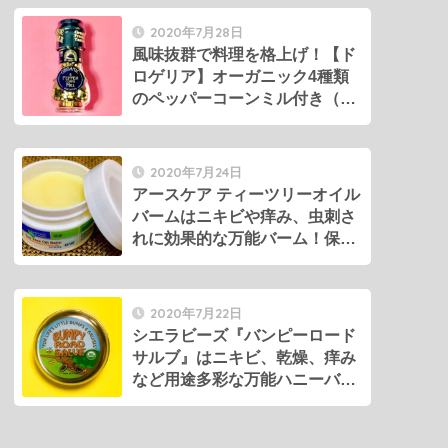
2020年7月28日
風味抜群で料理を格上げ！【ド
ロゲリア】オーガニック4種類
のペッパーコーンミル付き（非
GMO）
2020年7月24日
アースケア ティーツリーオイル
バームはニキビや痒み、虫刺さ
れに効果的な万能バーム！保湿
力もアリ。
2020年7月22日
シエラビーズ『バンピーロード
サルブ』はニキビ、乾燥、痒み
など用途多彩な万能ハニーバー
ム！