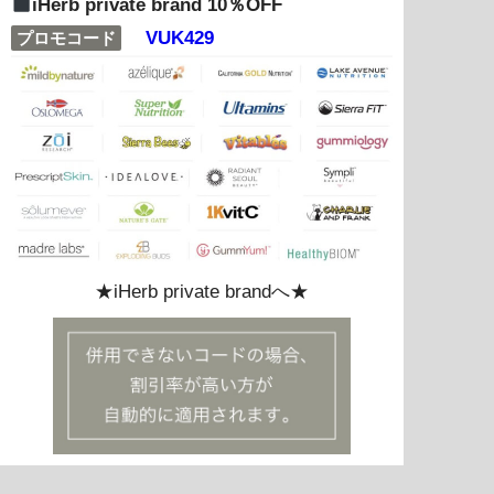
iHerb private brand 10％OFF
VUK429
プロモコード
★iHerb private brandへ★