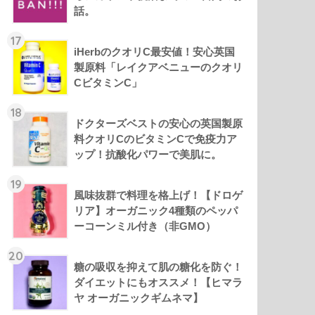
話。
17
iHerbのクオリC最安値！安心英国
製原料「レイクアベニューのクオリ
CビタミンC」
18
ドクターズベストの安心の英国製原
料クオリCのビタミンCで免疫力ア
ップ！抗酸化パワーで美肌に。
19
風味抜群で料理を格上げ！【ドロゲ
リア】オーガニック4種類のペッパ
ーコーンミル付き（非GMO）
20
糖の吸収を抑えて肌の糖化を防ぐ！
ダイエットにもオススメ！【ヒマラ
ヤ オーガニックギムネマ】