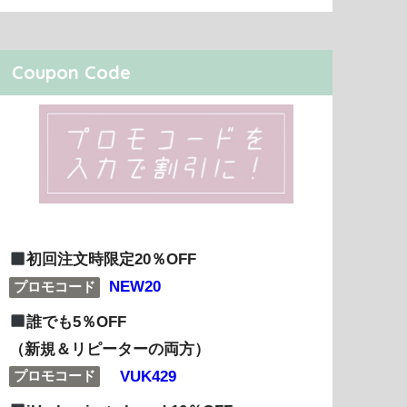
Coupon Code
初回注文時限定20％OFF
NEW20
プロモコード
誰でも5％OFF
（新規＆リピーターの両方）
VUK429
プロモコード