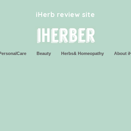
iHerb review site
PersonalCare
Beauty
Herbs& Homeopathy
About i