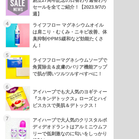
創立27周年記念の日替わり週替わり
セールを全てご紹介！【2023.9/7の
週】
4
ライフフロー マグネシウムオイル
は肩こり・むくみ・ニキビ改善、体
臭抑制やPMS緩和など効能たくさ
ん！
5
ライフフローマグネシウムソープで
角質除去＆皮膚のバリア機能アップ
で肌が潤いツルツルすべすべに！
6
アイハーブでも大人気のヨギティー
『スキンデトックス』ローズとハイ
ビスカスで美肌＆デトックス！
7
アイハーブで大人気のクリスタルボ
ディデオドラントはアルミニウムフ
リーで低刺激なのに匂いをしっかり