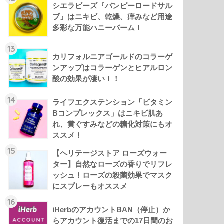
シエラビーズ『バンピーロードサル
ブ』はニキビ、乾燥、痒みなど用途
多彩な万能ハニーバーム！
13
カリフォルニアゴールドのコラーゲ
ンアップはコラーゲンとヒアルロン
酸の効果が凄い！！
14
ライフエクステンション「ビタミン
Bコンプレックス」はニキビ肌あ
れ、黄ぐすみなどの糖化対策にもオ
ススメ！
15
【ヘリテージストア ローズウォー
ター】自然なローズの香りでリフレ
ッシュ！ローズの殺菌効果でマスク
にスプレーもオススメ
16
iHerbのアカウントBAN（停止）か
らアカウント復活までの17日間のお