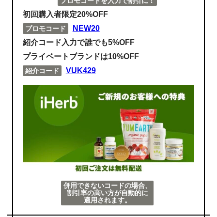
プロモコードを入力で割引に！
初回購入者限定20%OFF
NEW20
プロモコード
紹介コード入力で誰でも5%OFF
プライベートブランドは10%OFF
VUK429
紹介コード
併用できないコードの場合、
割引率の高い方が自動的に
適用されます。