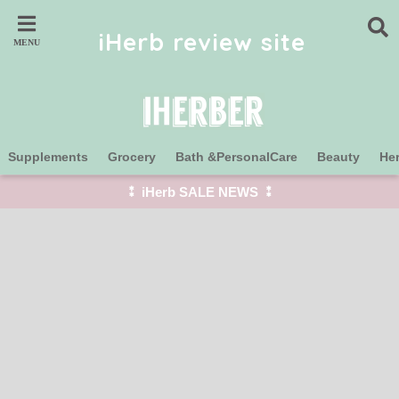
iHerb review site
Supplements
Grocery
Bath &PersonalCare
Beauty
He
⁑ iHerb SALE NEWS ⁑