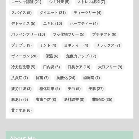
コーシャ認証
(21)
シミ対策
(5)
ストレス緩和
(7)
スパイス
(5)
ダイエット
(21)
ティーツリー
(4)
デトックス
(5)
ニキビ
(10)
ハーブティー
(4)
パラベンフリー
(10)
フッ化物フリー
(5)
プチギフト
(6)
プチプラ
(9)
ミント
(4)
ヨギティー
(4)
リラックス
(7)
ヴィーガン
(28)
保湿
(6)
免疫力アップ
(17)
冷え性改善
(5)
口内炎
(5)
口臭ケア
(10)
大豆フリー
(9)
抗炎症
(7)
抗菌
(7)
抗酸化
(24)
歯周病
(7)
疲労回復
(3)
糖化対策
(5)
美白
(5)
美肌
(27)
肌あれ
(9)
虫歯予防
(8)
送料調整
(8)
非GMO
(35)
黄ぐすみ
(6)
About Me