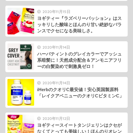
2020年11月15日
ヨギティー『ラズベリーパッション』はス
ッキリした酸味とほんのり甘い絶妙なバラ
ンスでクセになる美味しさ。
2020年11月14日
ハーバティントのグレイカラーでアッシュ
系暗髪に！天然成分配合＆アンモニアフリ
ーの白髪染めで刺激臭ゼロ！
2020年11月14日
iHerbのクオリC最安値！安心英国製原料
「レイクアベニューのクオリCビタミンC」
2020年11月12日
ヨギティースイートタンジェリンはクセが
なくてとっても美味しい！ほんのりオレン