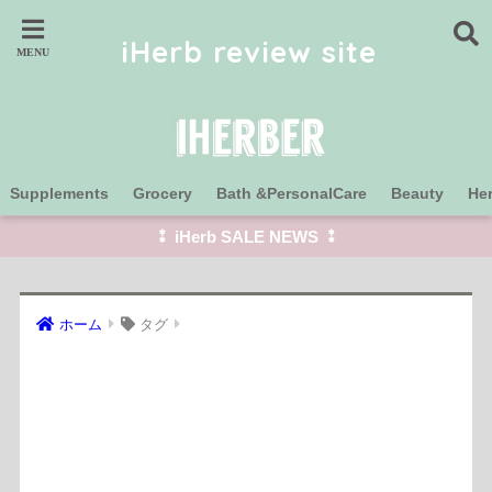
iHerb review site
Supplements
Grocery
Bath &PersonalCare
Beauty
He
⁑ iHerb SALE NEWS ⁑
ホーム
タグ