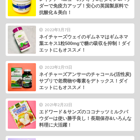
ダーで免疫力アップ！安心の英国製原料で
抗酸化＆美白！
2022年3月7日
ネイチャーズウェイのギムネマはギムネマ
葉エキス1粒500mgで糖の吸収を抑制！ダイ
エットにもオススメ！
2022年2月13日
ネイチャーズアンサーのチャコール(活性炭)
サプリで老廃物や毒素をデトックス！ダイ
エットにもオススメ！
2021年2月22日
エドワード＆サンズのココナッツミルクパ
ウダーは使い勝手良し！長期保存&いろんな
料理に大活躍！