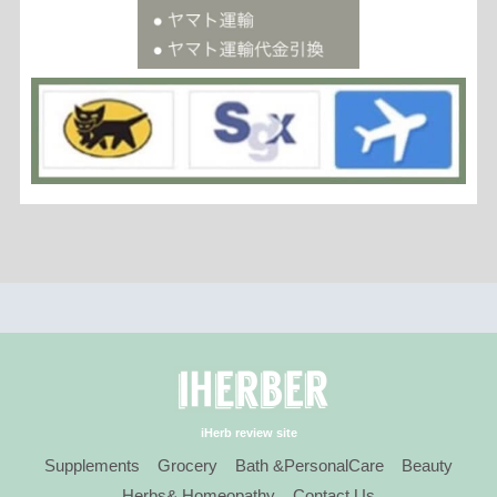
iHerb review site
Supplements
Grocery
Bath &PersonalCare
Beauty
Herbs& Homeopathy
Contact Us