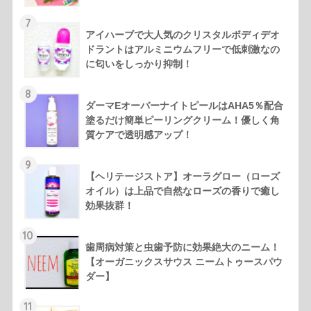
7
アイハーブで大人気のクリスタルボディデオ
ドラントはアルミニウムフリーで低刺激なの
に匂いをしっかり抑制！
8
ダーマEオーバーナイトピールはAHA5％配合
塗るだけ簡単ピーリングクリーム！優しく角
質ケアで透明感アップ！
9
【ヘリテージストア】オーラグロー（ローズ
オイル）は上品で自然なローズの香りで癒し
効果抜群！
10
歯周病対策と虫歯予防に効果絶大のニーム！
【オーガニックスサウス ニームトゥースパウ
ダー】
11