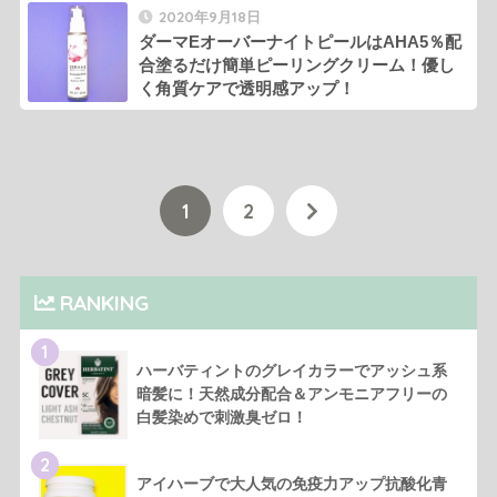
2020年9月18日
ダーマEオーバーナイトピールはAHA5％配
合塗るだけ簡単ピーリングクリーム！優し
く角質ケアで透明感アップ！
1
2
RANKING
1
ハーバティントのグレイカラーでアッシュ系
暗髪に！天然成分配合＆アンモニアフリーの
白髪染めで刺激臭ゼロ！
2
アイハーブで大人気の免疫力アップ抗酸化青