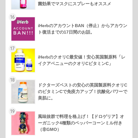
菌効果でマスクにスプレーもオススメ
16
iHerbのアカウントBAN（停止）からアカウン
ト復活までの17日間のお話。
17
iHerbのクオリC最安値！安心英国製原料「レ
イクアベニューのクオリCビタミンC」
18
ドクターズベストの安心の英国製原料クオリC
のビタミンCで免疫力アップ！抗酸化パワーで
美肌に。
19
風味抜群で料理を格上げ！【ドロゲリア】オ
ーガニック4種類のペッパーコーンミル付き
（非GMO）