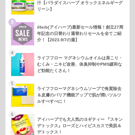
汁【パラダイスハーブ オラックエネルギーグ
リーン】
3
iHerb(アイハーブ)最新セール情報！創立27周
年記念の日替わり週替わりセールを全てご紹
介！【2023.9/7の週】
4
ライフフロー マグネシウムオイルは肩こり・
むくみ・ニキビ改善、体臭抑制やPMS緩和な
ど効能たくさん！
5
ライフフローマグネシウムソープで角質除去
＆皮膚のバリア機能アップで肌が潤いツルツ
ルすべすべに！
6
アイハーブでも大人気のヨギティー 『スキン
デトックス』ローズとハイビスカスで美肌＆
デトックス！