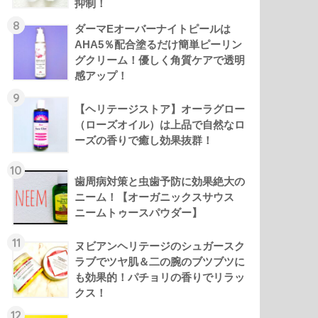
抑制！
8
ダーマEオーバーナイトピールは
AHA5％配合塗るだけ簡単ピーリン
グクリーム！優しく角質ケアで透明
感アップ！
9
【ヘリテージストア】オーラグロー
（ローズオイル）は上品で自然なロ
ーズの香りで癒し効果抜群！
10
歯周病対策と虫歯予防に効果絶大の
ニーム！【オーガニックスサウス
ニームトゥースパウダー】
11
ヌビアンヘリテージのシュガースク
ラブでツヤ肌＆二の腕のブツブツに
も効果的！パチョリの香りでリラッ
クス！
12