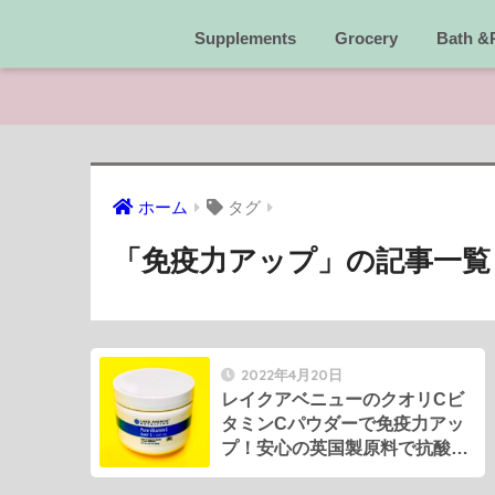
Supplements
Grocery
Bath &
ホーム
タグ
「免疫力アップ」の記事一覧
2022年4月20日
レイクアベニューのクオリCビ
タミンCパウダーで免疫力アッ
プ！安心の英国製原料で抗酸化
＆美白！