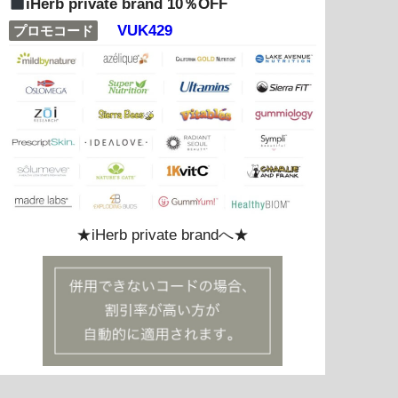
iHerb private brand 10％OFF
VUK429
プロモコード
★iHerb private brandへ★