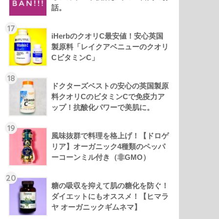
話。
17
iHerbのクオリC最安値！安心英国
製原料「レイクアベニューのクオリ
CビタミンC」
18
ドクターズベストの安心の英国製原
料クオリCのビタミンCで免疫力ア
ップ！抗酸化パワーで美肌に。
19
風味抜群で料理を格上げ！【ドロゲ
リア】オーガニック4種類のペッパ
ーコーンミル付き（非GMO）
20
糖の吸収を抑えて肌の糖化を防ぐ！
ダイエットにもオススメ！【ヒマラ
ヤ オーガニックギムネマ】