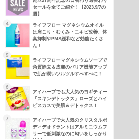
創立27周年記念の日替わり週替わり
セールを全てご紹介！【2023.9/7の
週】
4
ライフフロー マグネシウムオイル
は肩こり・むくみ・ニキビ改善、体
臭抑制やPMS緩和など効能たくさ
ん！
5
ライフフローマグネシウムソープで
角質除去＆皮膚のバリア機能アップ
で肌が潤いツルツルすべすべに！
6
アイハーブでも大人気のヨギティー
『スキンデトックス』ローズとハイ
ビスカスで美肌＆デトックス！
7
アイハーブで大人気のクリスタルボ
ディデオドラントはアルミニウムフ
リーで低刺激なのに匂いをしっかり