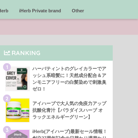
Herb
iHerb Private brand
Other
RANKING
1
ハーバティントのグレイカラーでア
ッシュ系暗髪に！天然成分配合＆ア
ンモニアフリーの白髪染めで刺激臭
ゼロ！
2
アイハーブで大人気の免疫力アップ
抗酸化青汁【パラダイスハーブ オ
ラックエネルギーグリーン】
3
iHerb(アイハーブ)最新セール情報！