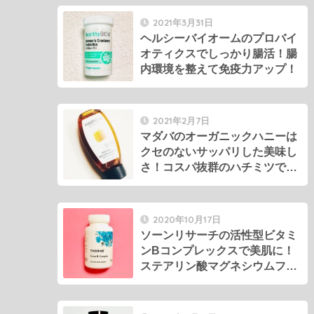
2021年3月31日
ヘルシーバイオームのプロバイ
オティクスでしっかり腸活！腸
内環境を整えて免疫力アップ！
2021年2月7日
マダバのオーガニックハニーは
クセのないサッパリした美味し
さ！コスパ抜群のハチミツで免
疫力アップ＆美肌に！
2020年10月17日
ソーンリサーチの活性型ビタミ
ンBコンプレックスで美肌に！
ステアリン酸マグネシウムフリ
ー。