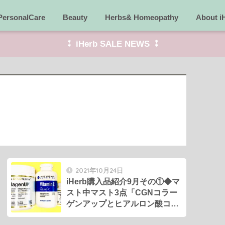
PersonalCare
Beauty
Herbs& Homeopathy
About i
⁑ iHerb SALE NEWS ⁑
2021年10月24日
iHerb購入品紹介9月その①◆マ
スト中マスト3点「CGNコラー
ゲンアップとヒアルロン酸コン
プレックス、クオリCビタミン