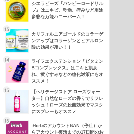
シエラビーズ『バンピーロードサル
ブ』はニキビ、乾燥、痒みなど用途
多彩な万能ハニーバーム！
13
カリフォルニアゴールドのコラーゲ
ンアップはコラーゲンとヒアルロン
酸の効果が凄い！！
14
ライフエクステンション「ビタミン
Bコンプレックス」はニキビ肌あ
れ、黄ぐすみなどの糖化対策にもオ
ススメ！
15
【ヘリテージストア ローズウォー
ター】自然なローズの香りでリフレ
ッシュ！ローズの殺菌効果でマスク
にスプレーもオススメ
16
iHerbのアカウントBAN（停止）か
らアカウント復活までの17日間のお