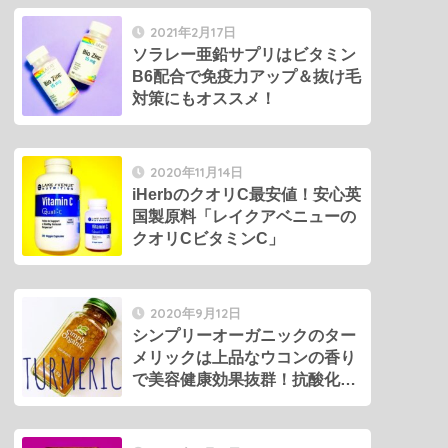
C」
2021年2月17日
ソラレー亜鉛サプリはビタミン
B6配合で免疫力アップ＆抜け毛
対策にもオススメ！
2020年11月14日
iHerbのクオリC最安値！安心英
国製原料「レイクアベニューの
クオリCビタミンC」
2020年9月12日
シンプリーオーガニックのター
メリックは上品なウコンの香り
で美容健康効果抜群！抗酸化＆
アンチエイジング！