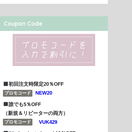
Coupon Code
初回注文時限定20％OFF
NEW20
プロモコード
誰でも5％OFF
（新規＆リピーターの両方）
VUK429
プロモコード