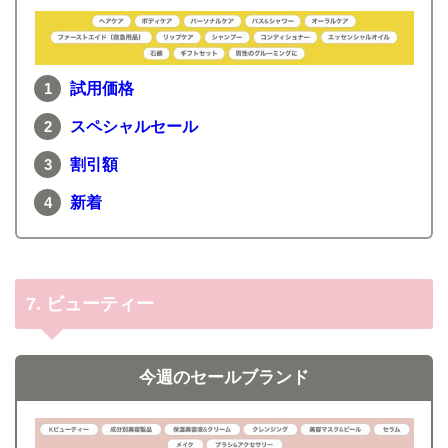
試用価格
スペシャルセール
割引額
新着
7. ビューティー
今週のセールブランド