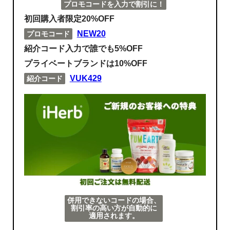
プロモコードを入力で割引に！
初回購入者限定20%OFF
NEW20
プロモコード
紹介コード入力で誰でも5%OFF
プライベートブランドは10%OFF
VUK429
紹介コード
併用できないコードの場合、
割引率の高い方が自動的に
適用されます。