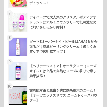
デトックス！
7
アイハーブで大人気のクリスタルボディデオ
ドラントはアルミニウムフリーで低刺激なの
に匂いをしっかり抑制！
8
ダーマEオーバーナイトピールはAHA5％配合
塗るだけ簡単ピーリングクリーム！優しく角
質ケアで透明感アップ！
9
【ヘリテージストア】オーラグロー（ローズ
オイル）は上品で自然なローズの香りで癒し
効果抜群！
10
歯周病対策と虫歯予防に効果絶大のニーム！
【オーガニックスサウス ニームトゥースパウ
ダー】