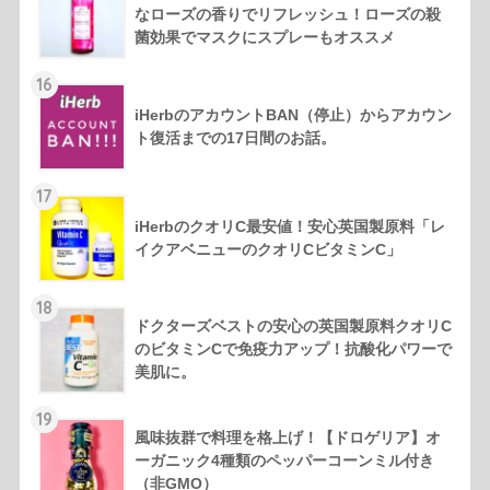
なローズの香りでリフレッシュ！ローズの殺
菌効果でマスクにスプレーもオススメ
16
iHerbのアカウントBAN（停止）からアカウン
ト復活までの17日間のお話。
17
iHerbのクオリC最安値！安心英国製原料「レ
イクアベニューのクオリCビタミンC」
18
ドクターズベストの安心の英国製原料クオリC
のビタミンCで免疫力アップ！抗酸化パワーで
美肌に。
19
風味抜群で料理を格上げ！【ドロゲリア】オ
ーガニック4種類のペッパーコーンミル付き
（非GMO）