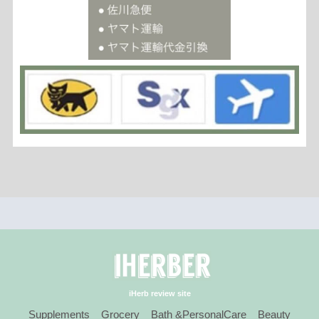
iHerb review site
Supplements
Grocery
Bath &PersonalCare
Beauty