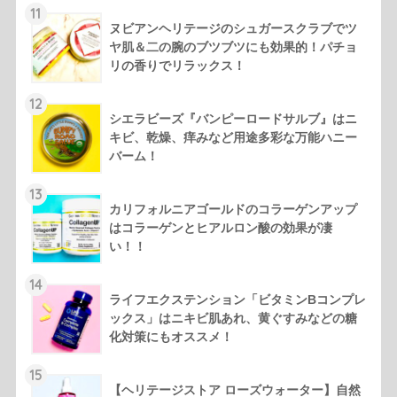
11
ヌビアンヘリテージのシュガースクラブでツ
ヤ肌＆二の腕のブツブツにも効果的！パチョ
リの香りでリラックス！
12
シエラビーズ『バンピーロードサルブ』はニ
キビ、乾燥、痒みなど用途多彩な万能ハニー
バーム！
13
カリフォルニアゴールドのコラーゲンアップ
はコラーゲンとヒアルロン酸の効果が凄
い！！
14
ライフエクステンション「ビタミンBコンプレ
ックス」はニキビ肌あれ、黄ぐすみなどの糖
化対策にもオススメ！
15
【ヘリテージストア ローズウォーター】自然