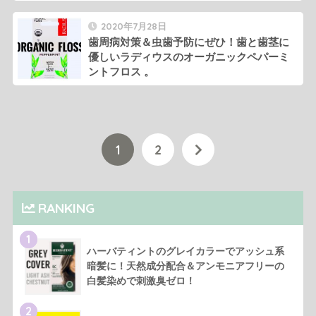
2020年7月28日
歯周病対策＆虫歯予防にぜひ！歯と歯茎に
優しいラディウスのオーガニックペパーミ
ントフロス 。
1
2
RANKING
1
ハーバティントのグレイカラーでアッシュ系
暗髪に！天然成分配合＆アンモニアフリーの
白髪染めで刺激臭ゼロ！
2