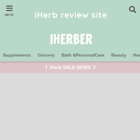
iHerb review site
Supplements
Grocery
Bath &PersonalCare
Beauty
He
⁑ iHerb SALE NEWS ⁑