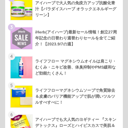
アイハーブで大人気の免疫力アップ抗酸化青
汁【パラダイスハーブ オラックエネルギーグ
リーン】
3
iHerb(アイハーブ)最新セール情報！創立27周
年記念の日替わり週替わりセールを全てご紹
介！【2023.9/7の週】
4
ライフフロー マグネシウムオイルは肩こり・
むくみ・ニキビ改善、体臭抑制やPMS緩和な
ど効能たくさん！
5
ライフフローマグネシウムソープで角質除去
＆皮膚のバリア機能アップで肌が潤いツルツ
ルすべすべに！
6
アイハーブでも大人気のヨギティー 『スキン
デトックス』ローズとハイビスカスで美肌＆