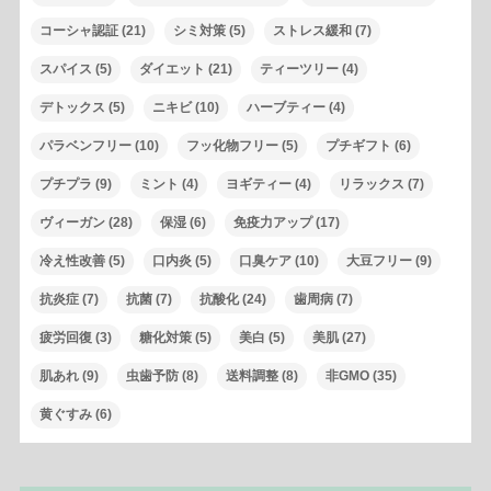
コーシャ認証
(21)
シミ対策
(5)
ストレス緩和
(7)
スパイス
(5)
ダイエット
(21)
ティーツリー
(4)
デトックス
(5)
ニキビ
(10)
ハーブティー
(4)
パラベンフリー
(10)
フッ化物フリー
(5)
プチギフト
(6)
プチプラ
(9)
ミント
(4)
ヨギティー
(4)
リラックス
(7)
ヴィーガン
(28)
保湿
(6)
免疫力アップ
(17)
冷え性改善
(5)
口内炎
(5)
口臭ケア
(10)
大豆フリー
(9)
抗炎症
(7)
抗菌
(7)
抗酸化
(24)
歯周病
(7)
疲労回復
(3)
糖化対策
(5)
美白
(5)
美肌
(27)
肌あれ
(9)
虫歯予防
(8)
送料調整
(8)
非GMO
(35)
黄ぐすみ
(6)