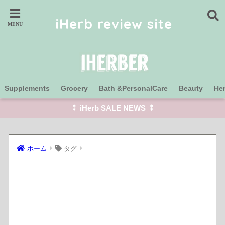
iHerb review site
Supplements
Grocery
Bath &PersonalCare
Beauty
He
⁑ iHerb SALE NEWS ⁑
ホーム
タグ