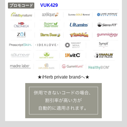
VUK429
プロモコード
★iHerb private brandへ★