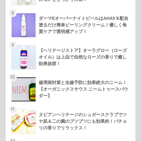
8
ダーマEオーバーナイトピールはAHA5％配合
塗るだけ簡単ピーリングクリーム！優しく角
質ケアで透明感アップ！
9
【ヘリテージストア】オーラグロー（ローズ
オイル）は上品で自然なローズの香りで癒し
効果抜群！
10
歯周病対策と虫歯予防に効果絶大のニーム！
【オーガニックスサウス ニームトゥースパウ
ダー】
11
ヌビアンヘリテージのシュガースクラブでツ
ヤ肌＆二の腕のブツブツにも効果的！パチョ
リの香りでリラックス！