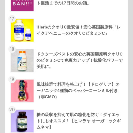
ト復活までの17日間のお話。
17
iHerbのクオリC最安値！安心英国製原料「レ
イクアベニューのクオリCビタミンC」
18
ドクターズベストの安心の英国製原料クオリC
のビタミンCで免疫力アップ！抗酸化パワーで
美肌に。
19
風味抜群で料理を格上げ！【ドロゲリア】オ
ーガニック4種類のペッパーコーンミル付き
（非GMO）
20
糖の吸収を抑えて肌の糖化を防ぐ！ダイエッ
トにもオススメ！【ヒマラヤ オーガニックギ
ムネマ】