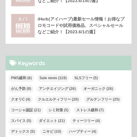
などご紹介！【2023.6/15の週】
iHerb(アイハーブ)最新セール情報！お得なプ
ロモコードや試用価格品、スペシャルセール
などご紹介！【2023.6/1の週】
Keywords
PMS緩和
(6)
Sale news
(119)
SLSフリー
(5)
がん予防
(8)
アンチエイジング
(26)
オーガニック
(26)
クオリC
(4)
クルエルティフリー
(20)
グルテンフリー
(25)
コーシャ認証
(21)
シミ対策
(5)
ストレス緩和
(7)
スパイス
(5)
ダイエット
(21)
ティーツリー
(4)
デトックス
(5)
ニキビ
(10)
ハーブティー
(4)