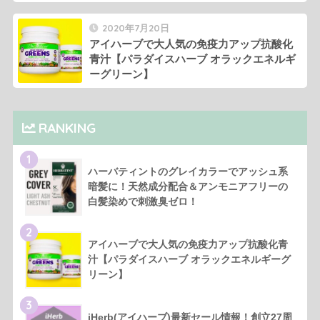
2020年7月20日
アイハーブで大人気の免疫力アップ抗酸化
青汁【パラダイスハーブ オラックエネルギ
ーグリーン】
RANKING
1
ハーバティントのグレイカラーでアッシュ系
暗髪に！天然成分配合＆アンモニアフリーの
白髪染めで刺激臭ゼロ！
2
アイハーブで大人気の免疫力アップ抗酸化青
汁【パラダイスハーブ オラックエネルギーグ
リーン】
3
iHerb(アイハーブ)最新セール情報！創立27周