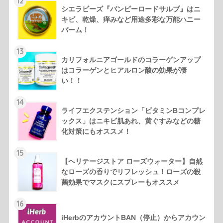
12
シエラビーズ『バンピーロードサルブ』はニ
キビ、乾燥、痒みなど用途多彩な万能ハニー
バーム！
13
カリフォルニアゴールドのコラーゲンアップ
はコラーゲンとヒアルロン酸の効果が凄
い！！
14
ライフエクステンション「ビタミンBコンプレ
ックス」はニキビ肌あれ、黄ぐすみなどの糖
化対策にもオススメ！
15
【ヘリテージストア ローズウォーター】自然
なローズの香りでリフレッシュ！ローズの殺
菌効果でマスクにスプレーもオススメ
16
iHerbのアカウントBAN（停止）からアカウン