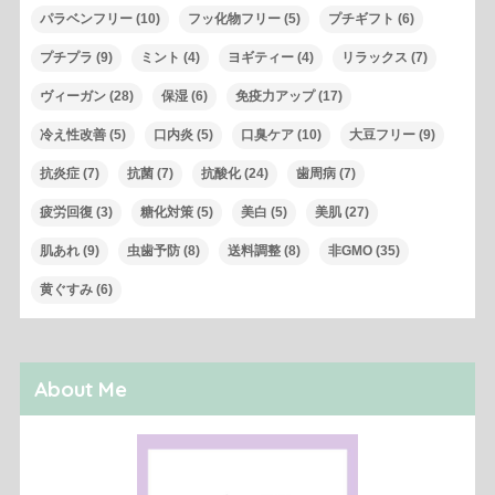
パラベンフリー
(10)
フッ化物フリー
(5)
プチギフト
(6)
プチプラ
(9)
ミント
(4)
ヨギティー
(4)
リラックス
(7)
ヴィーガン
(28)
保湿
(6)
免疫力アップ
(17)
冷え性改善
(5)
口内炎
(5)
口臭ケア
(10)
大豆フリー
(9)
抗炎症
(7)
抗菌
(7)
抗酸化
(24)
歯周病
(7)
疲労回復
(3)
糖化対策
(5)
美白
(5)
美肌
(27)
肌あれ
(9)
虫歯予防
(8)
送料調整
(8)
非GMO
(35)
黄ぐすみ
(6)
About Me