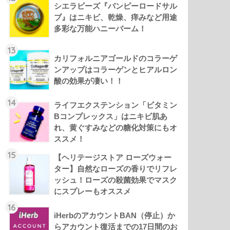
シエラビーズ『バンピーロードサル
ブ』はニキビ、乾燥、痒みなど用途
多彩な万能ハニーバーム！
13
カリフォルニアゴールドのコラーゲ
ンアップはコラーゲンとヒアルロン
酸の効果が凄い！！
14
ライフエクステンション「ビタミン
Bコンプレックス」はニキビ肌あ
れ、黄ぐすみなどの糖化対策にもオ
ススメ！
15
【ヘリテージストア ローズウォー
ター】自然なローズの香りでリフレ
ッシュ！ローズの殺菌効果でマスク
にスプレーもオススメ
16
iHerbのアカウントBAN（停止）か
らアカウント復活までの17日間のお