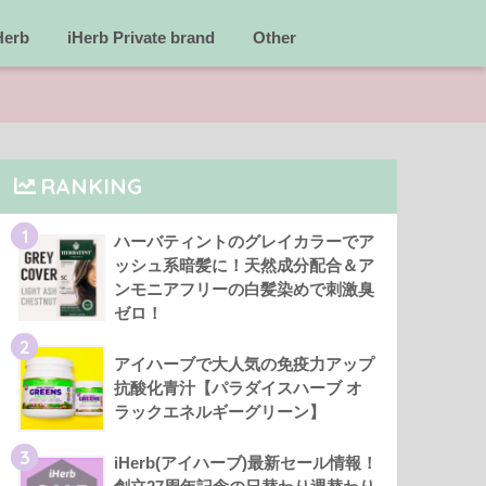
Herb
iHerb Private brand
Other
RANKING
1
ハーバティントのグレイカラーでア
ッシュ系暗髪に！天然成分配合＆ア
ンモニアフリーの白髪染めで刺激臭
ゼロ！
2
アイハーブで大人気の免疫力アップ
抗酸化青汁【パラダイスハーブ オ
ラックエネルギーグリーン】
3
iHerb(アイハーブ)最新セール情報！