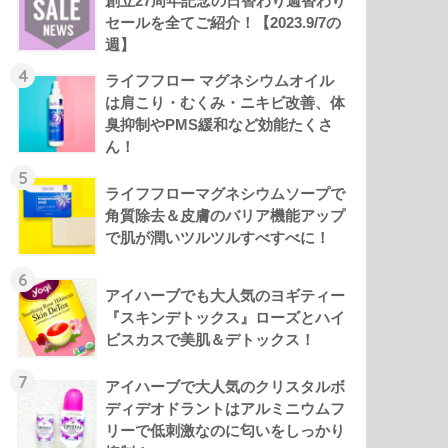
創立27周年記念の日替わり週替わり
セールを全てご紹介！【2023.9/7の
週】
4
ライフフロー マグネシウムオイル
は肩こり・むくみ・ニキビ改善、体
臭抑制やPMS緩和など効能たくさ
ん！
5
ライフフローマグネシウムソープで
角質除去＆皮膚のバリア機能アップ
で肌が潤いツルツルすべすべに！
6
アイハーブでも大人気のヨギティー
『スキンデトックス』ローズとハイ
ビスカスで美肌＆デトックス！
7
アイハーブで大人気のクリスタルボ
ディデオドラントはアルミニウムフ
リーで低刺激なのに匂いをしっかり