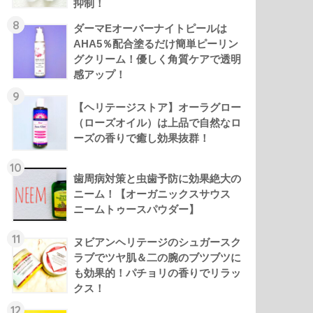
抑制！
8
ダーマEオーバーナイトピールは
AHA5％配合塗るだけ簡単ピーリン
グクリーム！優しく角質ケアで透明
感アップ！
9
【ヘリテージストア】オーラグロー
（ローズオイル）は上品で自然なロ
ーズの香りで癒し効果抜群！
10
歯周病対策と虫歯予防に効果絶大の
ニーム！【オーガニックスサウス
ニームトゥースパウダー】
11
ヌビアンヘリテージのシュガースク
ラブでツヤ肌＆二の腕のブツブツに
も効果的！パチョリの香りでリラッ
クス！
12