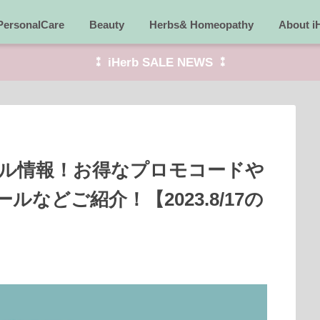
PersonalCare
Beauty
Herbs& Homeopathy
About i
⁑ iHerb SALE NEWS ⁑
セール情報！お得なプロモコードや
などご紹介！【2023.8/17の