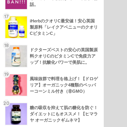
話。
17
iHerbのクオリC最安値！安心英国
製原料「レイクアベニューのクオリ
CビタミンC」
18
ドクターズベストの安心の英国製原
料クオリCのビタミンCで免疫力ア
ップ！抗酸化パワーで美肌に。
19
風味抜群で料理を格上げ！【ドロゲ
リア】オーガニック4種類のペッパ
ーコーンミル付き（非GMO）
20
糖の吸収を抑えて肌の糖化を防ぐ！
ダイエットにもオススメ！【ヒマラ
ヤ オーガニックギムネマ】