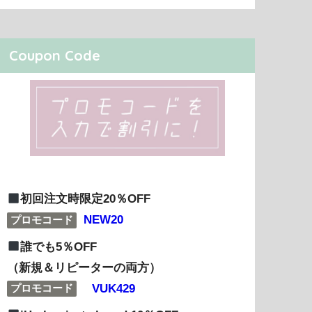
Coupon Code
初回注文時限定20％OFF
NEW20
プロモコード
誰でも5％OFF
（新規＆リピーターの両方）
VUK429
プロモコード