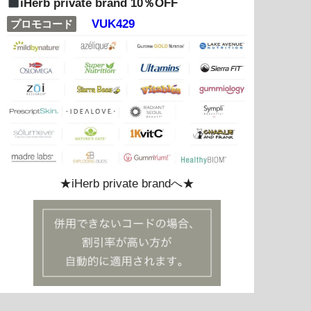
iHerb private brand 10％OFF
VUK429
プロモコード
★iHerb private brandへ★