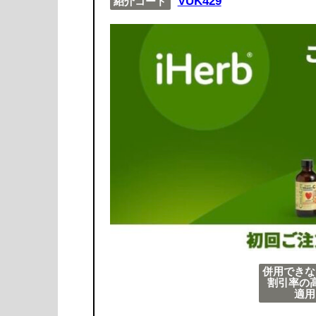
VUK429
紹介コード
併用できな
割引率の
適用