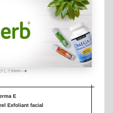
してiHerbへ★
erma E
el Exfoliant facial