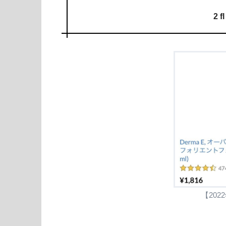
2 f
【202