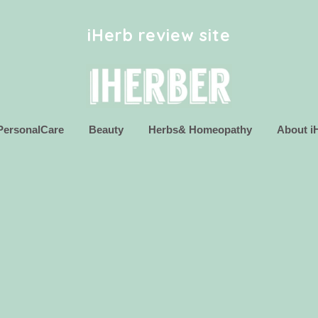
iHerb review site
PersonalCare
Beauty
Herbs& Homeopathy
About i