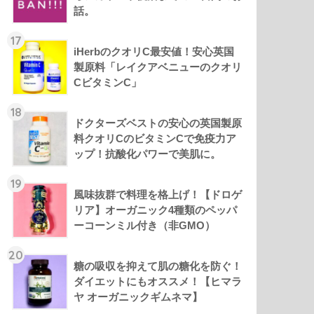
話。
17
iHerbのクオリC最安値！安心英国
製原料「レイクアベニューのクオリ
CビタミンC」
18
ドクターズベストの安心の英国製原
料クオリCのビタミンCで免疫力ア
ップ！抗酸化パワーで美肌に。
19
風味抜群で料理を格上げ！【ドロゲ
リア】オーガニック4種類のペッパ
ーコーンミル付き（非GMO）
20
糖の吸収を抑えて肌の糖化を防ぐ！
ダイエットにもオススメ！【ヒマラ
ヤ オーガニックギムネマ】