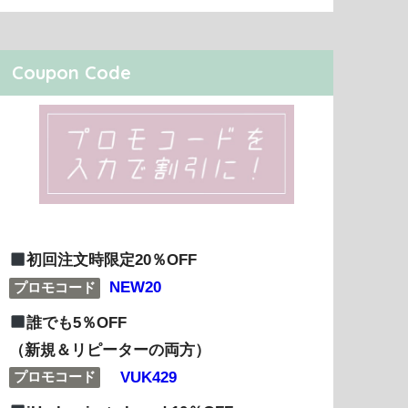
Coupon Code
初回注文時限定20％OFF
NEW20
プロモコード
誰でも5％OFF
（新規＆リピーターの両方）
VUK429
プロモコード