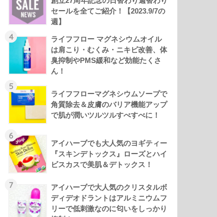
創立27周年記念の日替わり週替わり
セールを全てご紹介！【2023.9/7の
週】
4
ライフフロー マグネシウムオイル
は肩こり・むくみ・ニキビ改善、体
臭抑制やPMS緩和など効能たくさ
ん！
5
ライフフローマグネシウムソープで
角質除去＆皮膚のバリア機能アップ
で肌が潤いツルツルすべすべに！
6
アイハーブでも大人気のヨギティー
『スキンデトックス』ローズとハイ
ビスカスで美肌＆デトックス！
7
アイハーブで大人気のクリスタルボ
ディデオドラントはアルミニウムフ
リーで低刺激なのに匂いをしっかり