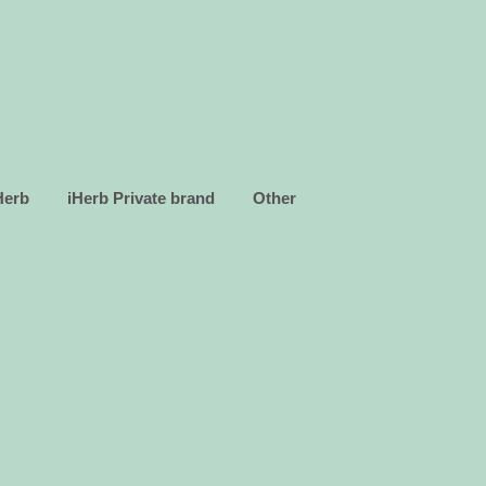
Herb
iHerb Private brand
Other