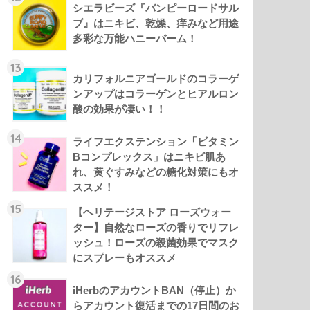
シエラビーズ『バンピーロードサル
ブ』はニキビ、乾燥、痒みなど用途
多彩な万能ハニーバーム！
13
カリフォルニアゴールドのコラーゲ
ンアップはコラーゲンとヒアルロン
酸の効果が凄い！！
14
ライフエクステンション「ビタミン
Bコンプレックス」はニキビ肌あ
れ、黄ぐすみなどの糖化対策にもオ
ススメ！
15
【ヘリテージストア ローズウォー
ター】自然なローズの香りでリフレ
ッシュ！ローズの殺菌効果でマスク
にスプレーもオススメ
16
iHerbのアカウントBAN（停止）か
らアカウント復活までの17日間のお