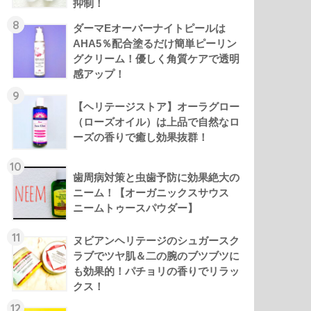
抑制！
8
ダーマEオーバーナイトピールは
AHA5％配合塗るだけ簡単ピーリン
グクリーム！優しく角質ケアで透明
感アップ！
9
【ヘリテージストア】オーラグロー
（ローズオイル）は上品で自然なロ
ーズの香りで癒し効果抜群！
10
歯周病対策と虫歯予防に効果絶大の
ニーム！【オーガニックスサウス
ニームトゥースパウダー】
11
ヌビアンヘリテージのシュガースク
ラブでツヤ肌＆二の腕のブツブツに
も効果的！パチョリの香りでリラッ
クス！
12