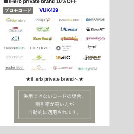
iHerb private brand 10％OFF
VUK429
プロモコード
★iHerb private brandへ★