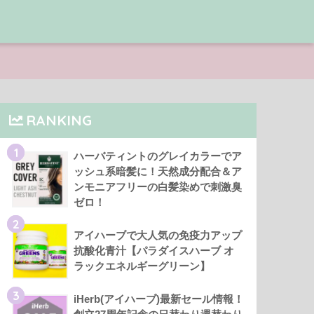
RANKING
1
ハーバティントのグレイカラーでア
ッシュ系暗髪に！天然成分配合＆ア
ンモニアフリーの白髪染めで刺激臭
ゼロ！
2
アイハーブで大人気の免疫力アップ
抗酸化青汁【パラダイスハーブ オ
ラックエネルギーグリーン】
3
iHerb(アイハーブ)最新セール情報！