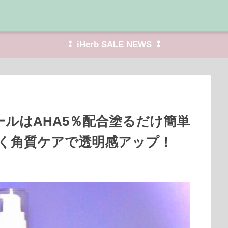
⁑ iHerb SALE NEWS ⁑
ルはAHA5％配合塗るだけ簡単
く角質ケアで透明感アップ！