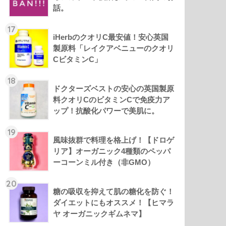
話。
17
iHerbのクオリC最安値！安心英国
製原料「レイクアベニューのクオリ
CビタミンC」
18
ドクターズベストの安心の英国製原
料クオリCのビタミンCで免疫力ア
ップ！抗酸化パワーで美肌に。
19
風味抜群で料理を格上げ！【ドロゲ
リア】オーガニック4種類のペッパ
ーコーンミル付き（非GMO）
20
糖の吸収を抑えて肌の糖化を防ぐ！
ダイエットにもオススメ！【ヒマラ
ヤ オーガニックギムネマ】