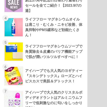
創立27周年記念の日替わり週替わり
セールを全てご紹介！【2023.9/7の
週】
4
ライフフロー マグネシウムオイル
は肩こり・むくみ・ニキビ改善、体
臭抑制やPMS緩和など効能たくさ
ん！
5
ライフフローマグネシウムソープで
角質除去＆皮膚のバリア機能アップ
で肌が潤いツルツルすべすべに！
6
アイハーブでも大人気のヨギティー
『スキンデトックス』ローズとハイ
ビスカスで美肌＆デトックス！
7
アイハーブで大人気のクリスタルボ
ディデオドラントはアルミニウムフ
リーで低刺激なのに匂いをしっかり