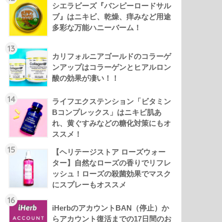
シエラビーズ『バンピーロードサル
ブ』はニキビ、乾燥、痒みなど用途
多彩な万能ハニーバーム！
13
カリフォルニアゴールドのコラーゲ
ンアップはコラーゲンとヒアルロン
酸の効果が凄い！！
14
ライフエクステンション「ビタミン
Bコンプレックス」はニキビ肌あ
れ、黄ぐすみなどの糖化対策にもオ
ススメ！
15
【ヘリテージストア ローズウォー
ター】自然なローズの香りでリフレ
ッシュ！ローズの殺菌効果でマスク
にスプレーもオススメ
16
iHerbのアカウントBAN（停止）か
らアカウント復活までの17日間のお