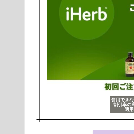
併用できな
割引率の
適用