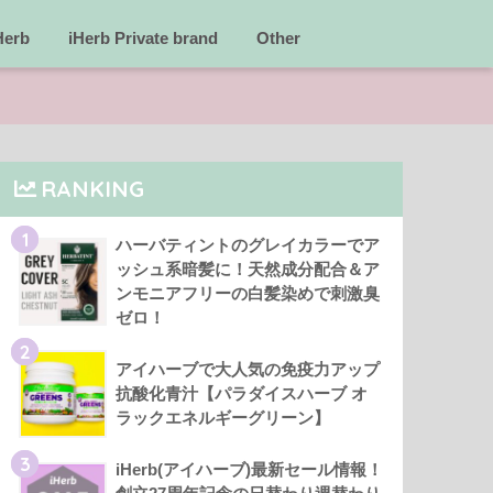
Herb
iHerb Private brand
Other
RANKING
1
ハーバティントのグレイカラーでア
ッシュ系暗髪に！天然成分配合＆ア
ンモニアフリーの白髪染めで刺激臭
ゼロ！
2
アイハーブで大人気の免疫力アップ
抗酸化青汁【パラダイスハーブ オ
ラックエネルギーグリーン】
3
iHerb(アイハーブ)最新セール情報！