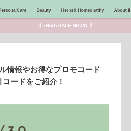
PersonalCare
Beauty
Herbs& Homeopathy
About i
⁑ iHerb SALE NEWS ⁑
セール情報やお得なプロモコード
割引コードをご紹介！