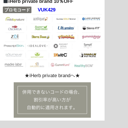
iHerb private brand 10％OFF
VUK429
プロモコード
★iHerb private brandへ★