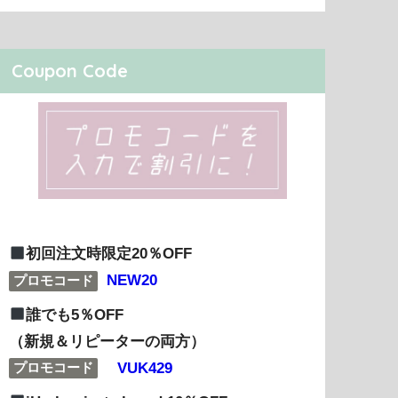
Coupon Code
初回注文時限定20％OFF
NEW20
プロモコード
誰でも5％OFF
（新規＆リピーターの両方）
VUK429
プロモコード