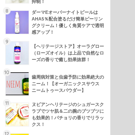
抑制！
8
ダーマEオーバーナイトピールは
AHA5％配合塗るだけ簡単ピーリン
グクリーム！優しく角質ケアで透明
感アップ！
9
【ヘリテージストア】オーラグロー
（ローズオイル）は上品で自然なロ
ーズの香りで癒し効果抜群！
10
歯周病対策と虫歯予防に効果絶大の
ニーム！【オーガニックスサウス
ニームトゥースパウダー】
11
ヌビアンヘリテージのシュガースク
ラブでツヤ肌＆二の腕のブツブツに
も効果的！パチョリの香りでリラッ
クス！
12