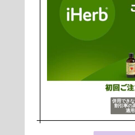
併用できな
割引率の
適用