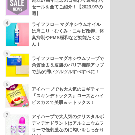
創立27周年記念の日替わり週替わり
セールを全てご紹介！【2023.9/7の
週】
4
ライフフロー マグネシウムオイル
は肩こり・むくみ・ニキビ改善、体
臭抑制やPMS緩和など効能たくさ
ん！
5
ライフフローマグネシウムソープで
角質除去＆皮膚のバリア機能アップ
で肌が潤いツルツルすべすべに！
6
アイハーブでも大人気のヨギティー
『スキンデトックス』ローズとハイ
ビスカスで美肌＆デトックス！
7
アイハーブで大人気のクリスタルボ
ディデオドラントはアルミニウムフ
リーで低刺激なのに匂いをしっかり