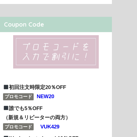
Coupon Code
初回注文時限定20％OFF
NEW20
プロモコード
誰でも5％OFF
（新規＆リピーターの両方）
VUK429
プロモコード