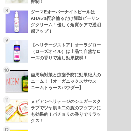
抑制！
8
ダーマEオーバーナイトピールは
AHA5％配合塗るだけ簡単ピーリン
グクリーム！優しく角質ケアで透明
感アップ！
9
【ヘリテージストア】オーラグロー
（ローズオイル）は上品で自然なロ
ーズの香りで癒し効果抜群！
10
歯周病対策と虫歯予防に効果絶大の
ニーム！【オーガニックスサウス
ニームトゥースパウダー】
11
ヌビアンヘリテージのシュガースク
ラブでツヤ肌＆二の腕のブツブツに
も効果的！パチョリの香りでリラッ
クス！
12