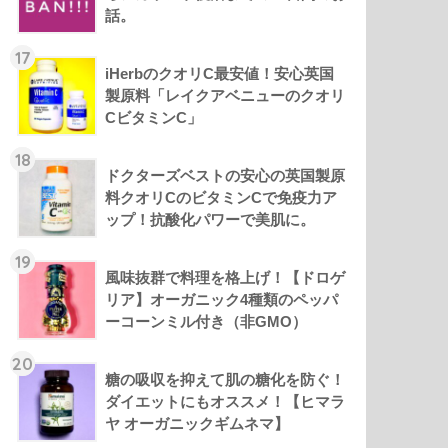
話。
17
iHerbのクオリC最安値！安心英国
製原料「レイクアベニューのクオリ
CビタミンC」
18
ドクターズベストの安心の英国製原
料クオリCのビタミンCで免疫力ア
ップ！抗酸化パワーで美肌に。
19
風味抜群で料理を格上げ！【ドロゲ
リア】オーガニック4種類のペッパ
ーコーンミル付き（非GMO）
20
糖の吸収を抑えて肌の糖化を防ぐ！
ダイエットにもオススメ！【ヒマラ
ヤ オーガニックギムネマ】