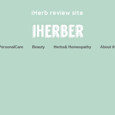
iHerb review site
PersonalCare
Beauty
Herbs& Homeopathy
About i