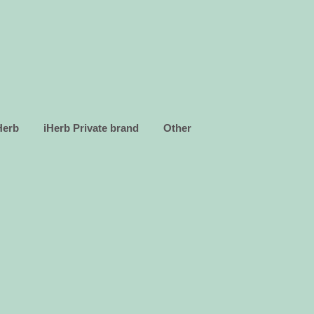
Herb
iHerb Private brand
Other