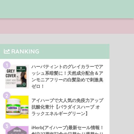
RANKING
1
ハーバティントのグレイカラーでア
ッシュ系暗髪に！天然成分配合＆ア
ンモニアフリーの白髪染めで刺激臭
ゼロ！
2
アイハーブで大人気の免疫力アップ
抗酸化青汁【パラダイスハーブ オ
ラックエネルギーグリーン】
3
iHerb(アイハーブ)最新セール情報！