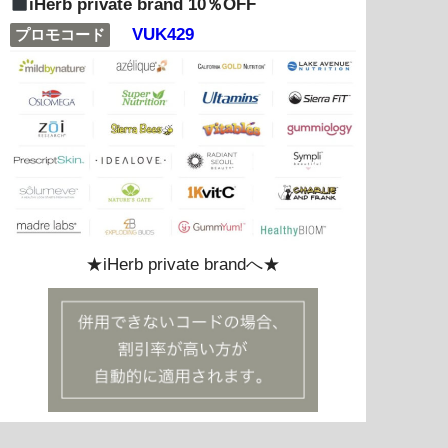
iHerb private brand 10％OFF
VUK429
プロモコード
★iHerb private brandへ★