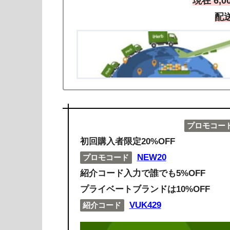
現在 6,
配
プロモコー
初回購入者限定20%OFF
NEW20
プロモコード
紹介コード入力で誰でも5%OFF
プライベートブランドは10%OFF
VUK429
紹介コード