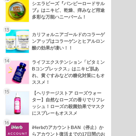
シエラビーズ『バンピーロードサル
ブ』はニキビ、乾燥、痒みなど用途
多彩な万能ハニーバーム！
13
カリフォルニアゴールドのコラーゲ
ンアップはコラーゲンとヒアルロン
酸の効果が凄い！！
14
ライフエクステンション「ビタミン
Bコンプレックス」はニキビ肌あ
れ、黄ぐすみなどの糖化対策にもオ
ススメ！
15
【ヘリテージストア ローズウォー
ター】自然なローズの香りでリフレ
ッシュ！ローズの殺菌効果でマスク
にスプレーもオススメ
16
iHerbのアカウントBAN（停止）か
らアカウント復活までの17日間のお