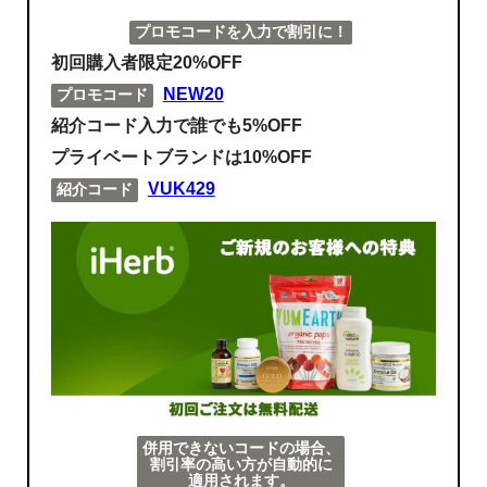
プロモコードを入力で割引に！
初回購入者限定20%OFF
NEW20
プロモコード
紹介コード入力で誰でも5%OFF
プライベートブランドは10%OFF
VUK429
紹介コード
併用できないコードの場合、
割引率の高い方が自動的に
適用されます。