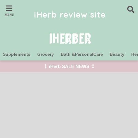
iHerb review site
Supplements
Grocery
Bath &PersonalCare
Beauty
He
⁑ iHerb SALE NEWS ⁑