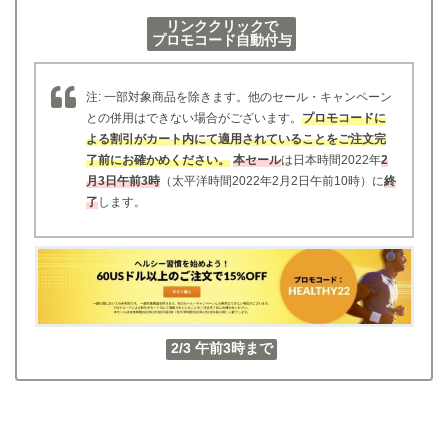
リンククリックで
プロモコード自動付与
注: 一部対象商品を除きます。他のセール・キャンペーン
との併用はできない場合がございます。
プロモコードに
よる割引がカート内にて適用されていることをご注文完
了前にお確かめください。
本セール
は日本時間2022年
2
月3日午前3時
（太平洋時間2022年2月2日午前10時）に
終
了
します。
2/3 午前3時まで