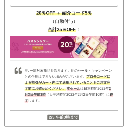
20％OFF
＋
紹介コード5％
（自動付与）
合計25％OFF
！
注: 一部対象商品を除きます。他のセール・キャンペーン
との併用はできない場合がございます。
プロモコードに
よる割引がカート内にて適用されていることをご注文完
了前にお確かめください。
本セール
は日本時間2022年
2
月3日午前3時
（太平洋時間2022年2月2日午前10時）に
終
了
します。
2/3 午前3時まで