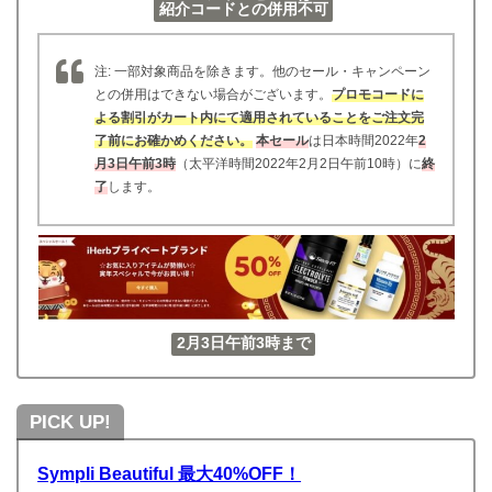
紹介コードとの併用不可
注: 一部対象商品を除きます。他のセール・キャンペーン
との併用はできない場合がございます。
プロモコードに
よる割引がカート内にて適用されていることをご注文完
了前にお確かめください。
本セール
は日本時間2022年
2
月3日午前3時
（太平洋時間2022年2月2日午前10時）に
終
了
します。
2月3日午前3時まで
PICK UP!
Sympli Beautiful 最大40%OFF！