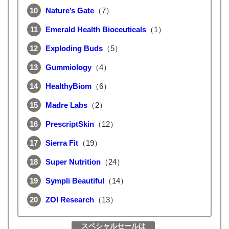
Nature’s Gate
（7）
Emerald Health Bioceuticals
（1）
Exploding Buds
（5）
Gummiology
（4）
HealthyBiom
（6）
Madre Labs
（2）
PrescriptSkin
（12）
Sierra Fit
（19）
Super Nutrition
（24）
Sympli Beautiful
（14）
ZOI Research
（13）
スペシャルセールは