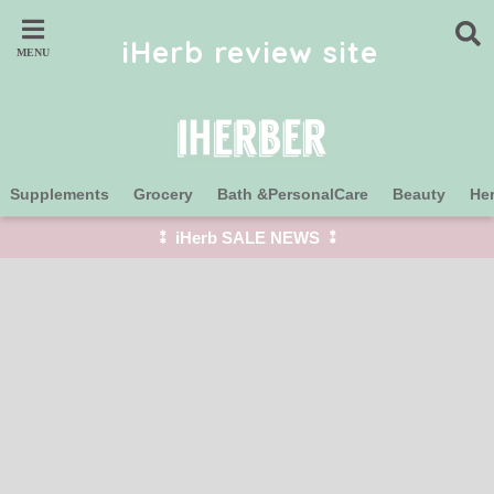
iHerb review site
Supplements
Grocery
Bath &PersonalCare
Beauty
He
⁑ iHerb SALE NEWS ⁑