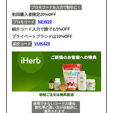
プロモコードを入力で割引に！
初回購入者限定20%OFF
NEW20
プロモコード
紹介コード入力で誰でも5%OFF
プライベートブランドは10%OFF
VUK429
紹介コード
併用できないコードの場合、
割引率の高い方が自動的に
適用されます。