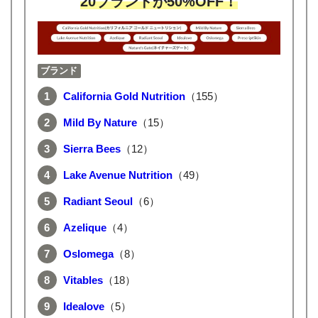
20ブランドが50%OFF！
ブランド
California Gold Nutrition
（155）
Mild By Nature
（15）
Sierra Bees
（12）
Lake Avenue Nutrition
（49）
Radiant Seoul
（6）
Azelique
（4）
Oslomega
（8）
Vitables
（18）
Idealove
（5）