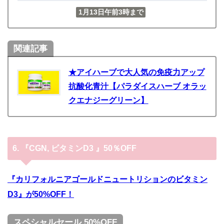
1月13日午前3時まで
関連記事
★アイハーブで大人気の免疫力アップ
抗酸化青汁【パラダイスハーブ オラッ
クエナジーグリーン】
6.
『
CGN, ビタミンD3 』50％OFF
『カリフォルニアゴールドニュートリションのビタミン
D3』が50%OFF！
スペシャルセール 50%OFF