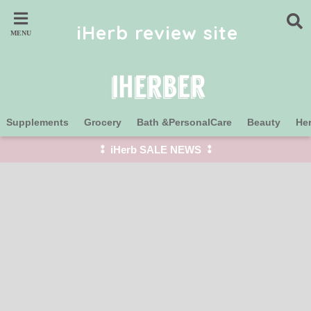
iHerb review site
Supplements
Grocery
Bath &PersonalCare
Beauty
He
⁑ iHerb SALE NEWS ⁑