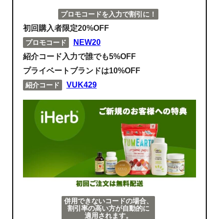
プロモコードを入力で割引に！
初回購入者限定20%OFF
NEW20
プロモコード
紹介コード入力で誰でも5%OFF
プライベートブランドは10%OFF
VUK429
紹介コード
併用できないコードの場合、
割引率の高い方が自動的に
適用されます。