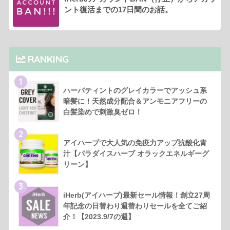
ント復活までの17日間のお話。
RANKING
1
ハーバティントのグレイカラーでアッシュ系
暗髪に！天然成分配合＆アンモニアフリーの
白髪染めで刺激臭ゼロ！
2
アイハーブで大人気の免疫力アップ抗酸化青
汁【パラダイスハーブ オラックエネルギーグ
リーン】
3
iHerb(アイハーブ)最新セール情報！創立27周
年記念の日替わり週替わりセールを全てご紹
介！【2023.9/7の週】