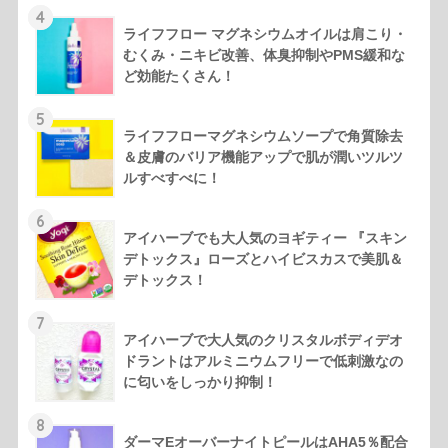
4
ライフフロー マグネシウムオイルは肩こり・
むくみ・ニキビ改善、体臭抑制やPMS緩和な
ど効能たくさん！
5
ライフフローマグネシウムソープで角質除去
＆皮膚のバリア機能アップで肌が潤いツルツ
ルすべすべに！
6
アイハーブでも大人気のヨギティー 『スキン
デトックス』ローズとハイビスカスで美肌＆
デトックス！
7
アイハーブで大人気のクリスタルボディデオ
ドラントはアルミニウムフリーで低刺激なの
に匂いをしっかり抑制！
8
ダーマEオーバーナイトピールはAHA5％配合