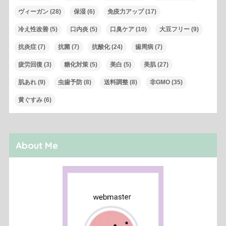
ヴィーガン
(28)
保湿
(6)
免疫力アップ
(17)
冷え性改善
(5)
口内炎
(5)
口臭ケア
(10)
大豆フリー
(9)
抗炎症
(7)
抗菌
(7)
抗酸化
(24)
歯周病
(7)
疲労回復
(3)
糖化対策
(5)
美白
(5)
美肌
(27)
肌あれ
(9)
虫歯予防
(8)
送料調整
(8)
非GMO
(35)
黄ぐすみ
(6)
About Me