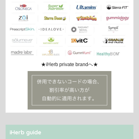
★iHerb private brandへ★
iHerb guide