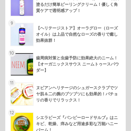
塗るだけ簡単ピーリングクリーム！優しく角
質ケアで透明感アップ！
9
【ヘリテージストア】オーラグロー（ローズ
オイル）は上品で自然なローズの香りで癒し
効果抜群！
10
歯周病対策と虫歯予防に効果絶大のニーム！
【オーガニックスサウス ニームトゥースパウ
ダー】
11
ヌビアンヘリテージのシュガースクラブでツ
ヤ肌＆二の腕のブツブツにも効果的！パチョ
リの香りでリラックス！
12
シエラビーズ『バンピーロードサルブ』はニ
キビ、乾燥、痒みなど用途多彩な万能ハニー
バーム！