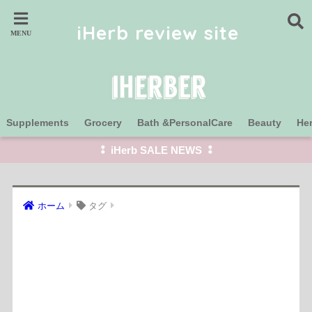
iHerb review site
Supplements
Grocery
Bath &PersonalCare
Beauty
He
⁑ iHerb SALE NEWS ⁑
ホーム
タグ