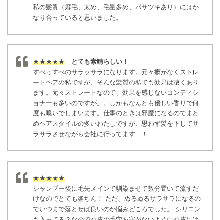
私の髪質（癖毛、太め、毛量多め、パサツキあり）にはか
なり合っていると思いました。
★★★★★
とても素晴らしい！
すべっすべのサラッサラになります。元々癖がなくストレ
ートヘアの私ですが、そんな髪質の私でも効果は凄くあり
ます。元々ストレートなので、効果を感じないコンディシ
ョナーも多いのですが。。しかもなんとも優しい香りで何
度も嗅いでしまいます。仕事のときは邪魔になるのでまと
めヘアスタイルの多いわたしですが、思わず髪を下してサ
ラサラさせながら会社に行ってます！！
★★★★★
シャンプー後に毛先メインで馴染ませて数分置いて流すだ
けなのでとても楽ちん！ ただ、ぬるぬるサラサラになるの
でいつまで落とせば良いのか悩みどころでした。 シリコン
も入ってる？なので頭皮の毛穴を塞がないように頭皮には