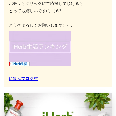
ポチッとクリックにて応援して頂けると
とっても嬉しいです( ´͈ ᵕ `͈ )♡
どうぞよろしくお願いします( ˊᵕˋ )/
にほんブログ村