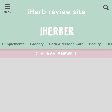
iHerb review site
Supplements
Grocery
Bath &PersonalCare
Beauty
He
⁑ iHerb SALE NEWS ⁑