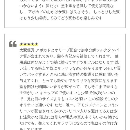
つかないように髪だけに塗る事を意識して使えば問題な
し。 アボカドのおかげか髪には良さそう。 しっとりした髪
はもう少し継続してみてどう変わるか楽しみです
★★★★★
大変優秀 アボカドとオリーブ配合で加水分解シルクタンパ
ク質が含まれており、髪を内部から補修してくれます。 使
用感は伸びがよくて髪に塗ってすぐツルツルになります 洗
い流してる時点で既にサラサラなのが分かります 5分ほど置
いてパックするとさらに洗い流す時の指通りに感動 潤いを
与えてくれ、とっても艶やかでサラサラな髪質になります
蓋を開けた瞬間いい香りが広がって、でもそこまで香りも
主張がない キャップ式で使いすいし少量で伸びがいいの
で、見た目のサイズよりもコスパが良い この値段でこのク
オリティは凄いです ただ、唯一、アモジメチコンというシ
リコンが配合されてるのでシリコン入りを避けてる方は少
し注意かな 頭皮には塗らず毛先や真ん中くらいから付ける
だけでも、整えてくれサラサラになるので私はその付け方
をしています