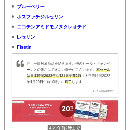
ブルーベリー
ホスファチジルセリン
ニコチンアミドモノヌクレオチド
L-セリン
Fisetin
注：一部対象商品を除きます。他のセール・キャンペ
ーンとの併用はできない場合がございます。
本セール
は日本時間2022年4月21日午前2時
（太平洋時間2022
年4月20日午前10時）に
終了
します。
CD vdewfdrtet
4/21午前2時まで