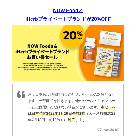
NOW Foodと
iHerbプライベートブランドが20%OFF
注：日本および韓国向けの配送がセールの対象となり
ます。一部商品を除きます。他のセール・キャンペー
ンとは併用いただけない場合がございます。
本セール
は日本時間2022年4月19日午前2時
（太平洋時間2022
年4月18日午前10時）に
終了
します。
CD vdewfdrtet