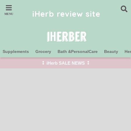
iHerb review site
Supplements
Grocery
Bath &PersonalCare
Beauty
He
⁑ iHerb SALE NEWS ⁑