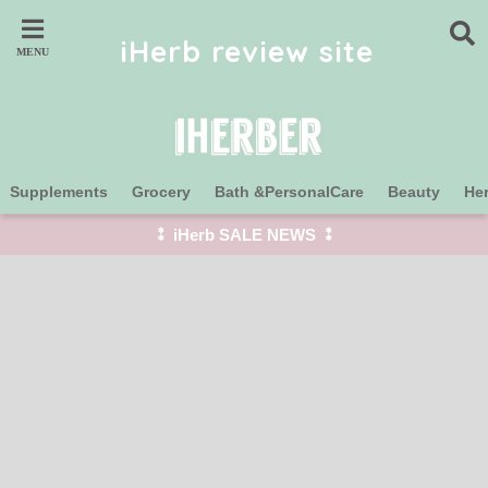
iHerb review site
Supplements
Grocery
Bath &PersonalCare
Beauty
He
⁑ iHerb SALE NEWS ⁑