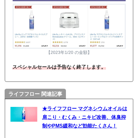
【2023年1/20 の金額】
スペシャルセールは予告なく終了します。
ライフフロー 関連記事
★ライフフロー マグネシウムオイルは
肩こり・むくみ・ニキビ改善、体臭抑
制やPMS緩和など効能たくさん！