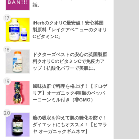
話。
17
iHerbのクオリC最安値！安心英国
製原料「レイクアベニューのクオリ
CビタミンC」
18
ドクターズベストの安心の英国製原
料クオリCのビタミンCで免疫力ア
ップ！抗酸化パワーで美肌に。
19
風味抜群で料理を格上げ！【ドロゲ
リア】オーガニック4種類のペッパ
ーコーンミル付き（非GMO）
20
糖の吸収を抑えて肌の糖化を防ぐ！
ダイエットにもオススメ！【ヒマラ
ヤ オーガニックギムネマ】