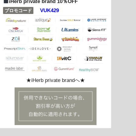
iHerb private brand 10％OFF
VUK429
プロモコード
★iHerb private brandへ★