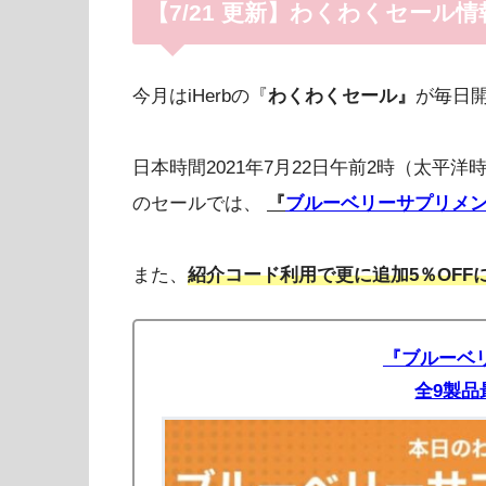
【7/21 更新】わくわくセール情
今月はiHerbの『
わくわくセール』
が毎日
日本時間2021年7月22日午前2時（太平洋
のセールでは、
『
ブルーベリーサプリメ
また、
紹介コード利用で更に追加5％OFFに
『ブルーベ
全9製品