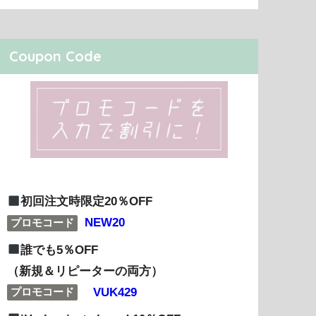
Coupon Code
初回注文時限定20％OFF
NEW20
プロモコード
誰でも5％OFF
（新規＆リピーターの両方）
VUK429
プロモコード