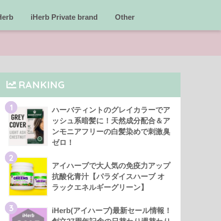
Herb
iHerb Private brand
Other
RANKING
1
ハーバティントのグレイカラーでア
ッシュ系暗髪に！天然成分配合＆ア
ンモニアフリーの白髪染めで刺激臭
ゼロ！
2
アイハーブで大人気の免疫力アップ
抗酸化青汁【パラダイスハーブ オ
ラックエネルギーグリーン】
3
iHerb(アイハーブ)最新セール情報！