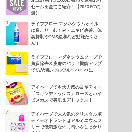
創立27周年記念の日替わり週替わり
セールを全てご紹介！【2023.9/7の
週】
4
ライフフロー マグネシウムオイル
は肩こり・むくみ・ニキビ改善、体
臭抑制やPMS緩和など効能たくさ
ん！
5
ライフフローマグネシウムソープで
角質除去＆皮膚のバリア機能アップ
で肌が潤いツルツルすべすべに！
6
アイハーブでも大人気のヨギティー
『スキンデトックス』ローズとハイ
ビスカスで美肌＆デトックス！
7
アイハーブで大人気のクリスタルボ
ディデオドラントはアルミニウムフ
リーで低刺激なのに匂いをしっかり