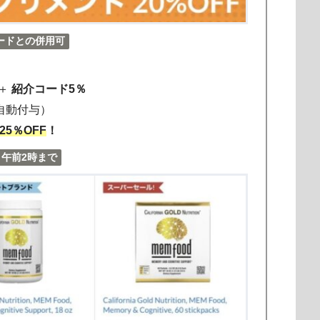
ードとの併用可
＋
紹介コード5％
自動付与）
25％OFF
！
22 午前2時まで