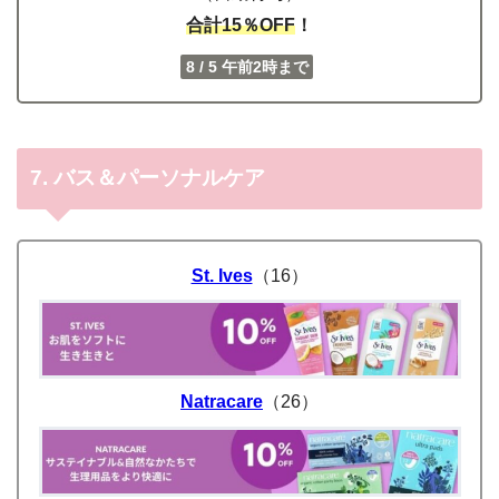
合計15％OFF
！
8 / 5 午前2時まで
7. バス＆パーソナルケア
St. Ives
（16）
Natracare
（26）