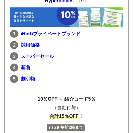
Hyperbiotics
（19）
iHerbプライベートブランド
試用価格
スーパーセール
新着
割引額
10％OFF
＋
紹介コード5％
（自動付与）
合計15％OFF
！
7 / 29 午前2時まで