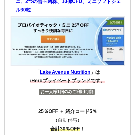
ニ、2つの善玉菌株、10億CFU、ミニソフトジェ
ル30粒
「
Lake Avenue Nutrition
」は
iHerbプライベートブランドです。
お一人様1回のみご利用可能
25％OFF
＋
紹介コード5％
（自動付与）
合計30％OFF
！