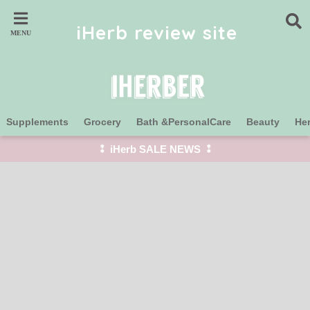
iHerb review site
Supplements
Grocery
Bath &PersonalCare
Beauty
He
⁑ iHerb SALE NEWS ⁑