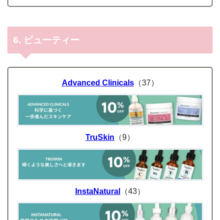
6. ビューティー
Advanced Clinicals
（37）
TruSkin
（9）
InstaNatural
（43）