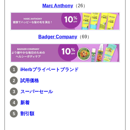
Marc Anthony
（26）
Badger Company
（69）
iHerbプライベートブランド
試用価格
スーパー
セール
新着
割引額