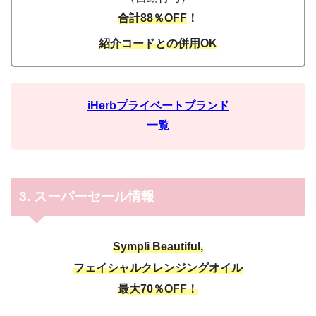
合計88％OFF
！
紹介コードとの併用OK
iHerbプライベートブランド
一覧
3. スーパーセール情報
Sympli Beautiful,
フェイシャルクレンジングオイル
最大70％OFF！